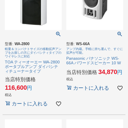
型番:
WA-2800
型番:
WS-66A
軽量＆コンパクトサイズの移動拡声アン
アンプ内蔵。手軽に持ち運んで、すぐに
プをお探しの方にダイバシティタイプの
拡声が可能。
ワイヤレスに対応
Panasonic パナソニック WS-
TOA ティーオーエー WA-2800
66A パワードスピーカー 10 W
ポータブルアンプ ダイバシテ
34,870
ィチューナータイプ
当店特別価格
当店特別価格
税込
116,600
カートに入れる
税込
カートに入れる