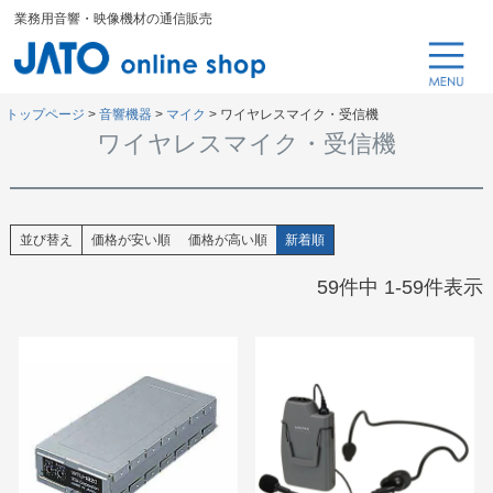
業務用音響・映像機材の通信販売
トップページ
音響機器
マイク
ワイヤレスマイク・受信機
ワイヤレスマイク・受信機
並び替え
価格が安い順
価格が高い順
新着順
59
件中
1
-
59
件表示