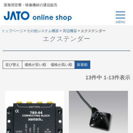
業務用音響・映像機材の通信販売
トップページ
その他システム機器
周辺機器
エクステンダー
エクステンダー
並び替え
価格が安い順
価格が高い順
新着順
13
件中
1
-
13
件表示