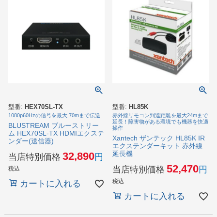
型番:
HEX70SL-TX
型番:
HL85K
1080p60Hzの信号を最大 70mまで伝送
赤外線リモコン到達距離を最大24mまで
延長！障害物がある環境でも機器を快適
BLUSTREAM ブルーストリー
操作
ム HEX70SL-TX HDMIエクステ
Xantech ザンテック HL85K IR
ンダー(送信器)
エクステンダーキット 赤外線
延長機
32,890
当店特別価格
52,470
当店特別価格
税込
税込
カートに入れる
カートに入れる