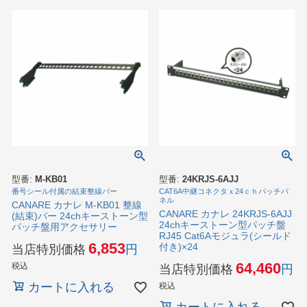
型番:
M-KB01
型番:
24KRJS-6AJJ
番号シール付属の結束整線バー
CAT6A中継コネクタｘ24ｃｈパッチパ
ネル
CANARE カナレ M-KB01 整線
CANARE カナレ 24KRJS-6AJJ
(結束)バー 24chキーストーン型
24chキーストーン型パッチ盤
パッチ盤用アクセサリー
RJ45 Cat6Aモジュラ(シールド
6,853
付き)×24
当店特別価格
64,460
税込
当店特別価格
カートに入れる
税込