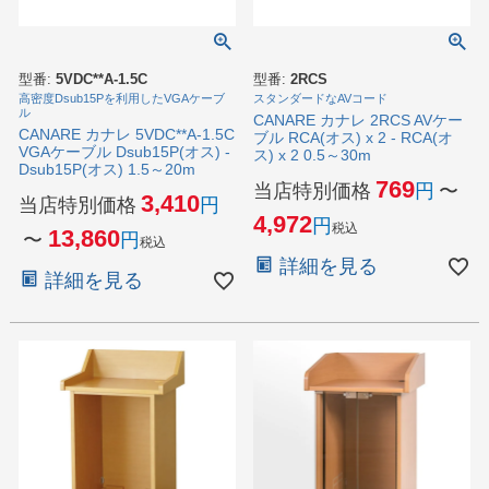
型番:
5VDC**A-1.5C
型番:
2RCS
高密度Dsub15Pを利用したVGAケーブ
スタンダードなAVコード
ル
CANARE カナレ 2RCS AVケー
CANARE カナレ 5VDC**A-1.5C
ブル RCA(オス) x 2 - RCA(オ
VGAケーブル Dsub15P(オス) -
ス) x 2 0.5～30m
Dsub15P(オス) 1.5～20m
769
当店特別価格
〜
3,410
当店特別価格
4,972
税込
13,860
〜
税込
詳細を見る
詳細を見る