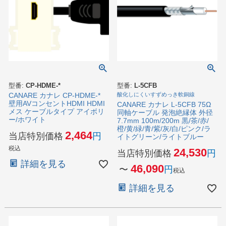
型番:
CP-HDME-*
型番:
L-5CFB
CANARE カナレ CP-HDME-*
酸化しにくいすずめっき軟銅線
壁用AVコンセントHDMI HDMI
CANARE カナレ L-5CFB 75Ω
メス ケーブルタイプ アイボリ
同軸ケーブル 発泡絶縁体 外径
ー/ホワイト
7.7mm 100m/200m 黒/茶/赤/
橙/黄/緑/青/紫/灰/白/ピンク/ラ
2,464
当店特別価格
イトグリーン/ライトブルー
税込
24,530
当店特別価格
詳細を見る
46,090
〜
税込
詳細を見る