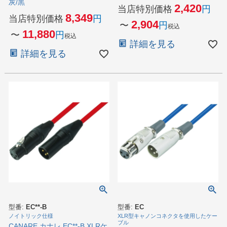
灰/黒
2,420
当店特別価格
8,349
当店特別価格
2,904
〜
税込
11,880
〜
税込
詳細を見る
詳細を見る
型番:
EC**-B
型番:
EC
ノイトリック仕様
XLR型キャノンコネクタを使用したケー
ブル
CANARE カナレ EC**-B XLRケ