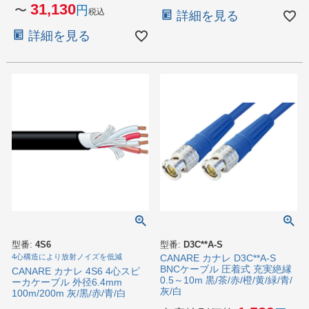
31,130
〜
税込
詳細を見る
詳細を見る
型番:
4S6
型番:
D3C**A-S
4心構造により放射ノイズを低減
CANARE カナレ D3C**A-S
BNCケーブル 圧着式 充実絶縁
CANARE カナレ 4S6 4心スピ
0.5～10m 黒/茶/赤/橙/黄/緑/青/
ーカケーブル 外径6.4mm
灰/白
100m/200m 灰/黒/赤/青/白