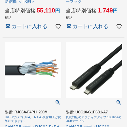
送信機 ＜TX側＞
ープラグ
55,110
1,749
当店特別価格
当店特別価格
税込
税込
カートに入れる
カートに入れる
型番:
RJC6A-F4PH_200M
型番:
UCC10-G1P6D1-A7
U/FTPカテゴリ6A。 RJ-45取付加工が簡
長尺対応のアクティブタイプ 10Gbpsの
単にできます。
USBケーブル
CANARE カナレ RJC6A-F4PH
CANARE カナレ UCC10-