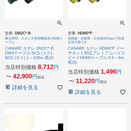
型番:
DM2C*-B
型番:
HDM0*P
舞台照明、スタジオ照明機器用の制御ケ
高精細・高輝度・広色域18Gbpsで高速
ーブル
伝送可能です
CANARE カナレ DM2C*-B
CANARE カナレ HDM0*P イー
DMXケーブル NC5 (メス) -
サネット対応プレミアムハイス
NC5 (オス) 1～100m 黒/白
ピードHDMIケーブル 0.6～9m
黒/白
8,712
当店特別価格
1,496
当店特別価格
42,900
〜
税込
11,220
〜
税込
詳細を見る
詳細を見る