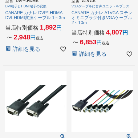
型番:
DVI**-HDMA
型番:
A1VGA
DVI端子とHDMI端子の変換
VGAケーブルに音声ユニットをプラス
CANARE カナレ DVI**-HDMA
CANARE カナレ A1VGA ステレ
DVI-HDMI変換ケーブル 1～3m
オミニプラグ付きVGAケーブル
2～10m
1,892
当店特別価格
4,807
当店特別価格
2,948
〜
税込
6,853
〜
税込
詳細を見る
詳細を見る