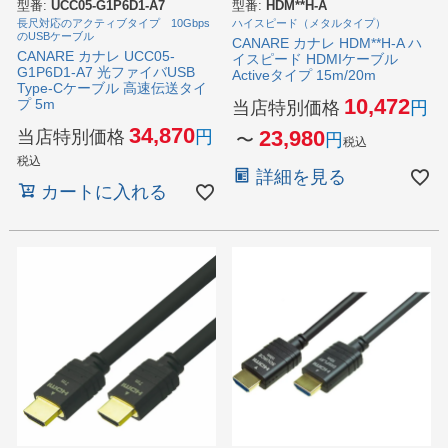
型番:
UCC05-G1P6D1-A7
型番:
HDM**H-A
長尺対応のアクティブタイプ 10Gbps
ハイスピード（メタルタイプ）
のUSBケーブル
CANARE カナレ HDM**H-A ハ
CANARE カナレ UCC05-
イスピード HDMIケーブル
G1P6D1-A7 光ファイバUSB
Activeタイプ 15m/20m
Type-Cケーブル 高速伝送タイ
10,472
プ 5m
当店特別価格
34,870
当店特別価格
23,980
〜
税込
税込
詳細を見る
カートに入れる