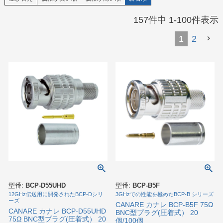
157
件中
1
-
100
件表示
1
2
型番:
BCP-D55UHD
型番:
BCP-B5F
12GHz伝送用に開発されたBCP-Dシリ
3GHzでの性能を極めたBCP-B シリーズ
ーズ
CANARE カナレ BCP-B5F 75Ω
CANARE カナレ BCP-D55UHD
BNC型プラグ(圧着式） 20
75Ω BNC型プラグ(圧着式） 20
個/100個