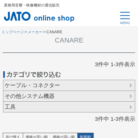
業務用音響・映像機材の通信販売
トップページ
メーカー
CANARE
CANARE
3
件中
1
-
3
件表示
ケーブル・コネクター
その他システム機器
工具
3
件中
1
-
3
件表示
並び替え
価格が安い順
価格が高い順
新着順