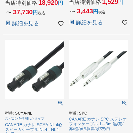
1,529
18,920
当店特別価格
当店特別価格
3,443
37,730
〜
〜
税込
税込
詳細を見る
詳細を見る
型番:
SC**A-NL
型番:
SPC
スピコンを使用したタイプ
CANARE カナレ SPC ステレオ
フォンケーブル 1～3m 黒/茶/
CANARE カナレ SC**A-NL 4心
赤/橙/黄/緑/青/紫/灰/白
スピーカケーブル NL4 - NL4