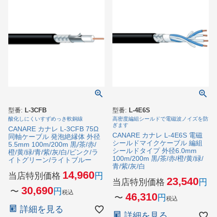
型番:
L-3CFB
型番:
L-4E6S
酸化しにくいすずめっき軟銅線
高密度編組シールドで電磁波ノイズを防
ぎます
CANARE カナレ L-3CFB 75Ω
CANARE カナレ L-4E6S 電磁
同軸ケーブル 発泡絶縁体 外径
シールドマイクケーブル 編組
5.5mm 100m/200m 黒/茶/赤/
シールドタイプ 外径6.0mm
橙/黄/緑/青/紫/灰/白/ピンク/ラ
100m/200m 黒/茶/赤/橙/黄/緑/
イトグリーン/ライトブルー
青/紫/灰/白
14,960
当店特別価格
23,540
当店特別価格
30,690
〜
税込
46,310
〜
税込
詳細を見る
詳細を見る