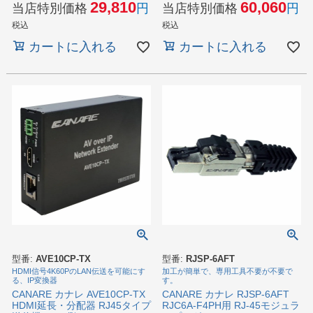
29,810
60,060
当店特別価格
当店特別価格
税込
税込
カートに入れる
カートに入れる
型番:
AVE10CP-TX
型番:
RJSP-6AFT
HDMI信号4K60PのLAN伝送を可能にす
加工が簡単で、専用工具不要が不要で
る、IP変換器
す。
CANARE カナレ AVE10CP-TX
CANARE カナレ RJSP-6AFT
HDMI延長・分配器 RJ45タイプ
RJC6A-F4PH用 RJ-45モジュラ