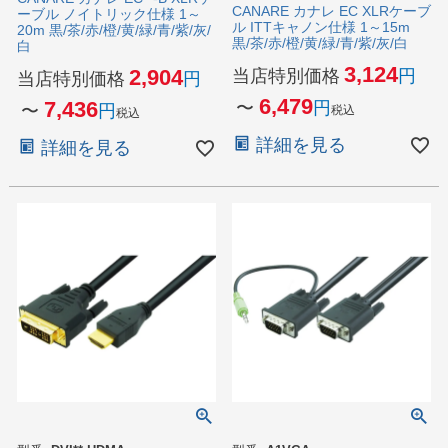
CANARE カナレ EC XLRケーブ
ーブル ノイトリック仕様 1～
ル ITTキャノン仕様 1～15m
20m 黒/茶/赤/橙/黄/緑/青/紫/灰/
黒/茶/赤/橙/黄/緑/青/紫/灰/白
白
3,124
2,904
当店特別価格
当店特別価格
6,479
7,436
〜
〜
税込
税込
詳細を見る
詳細を見る