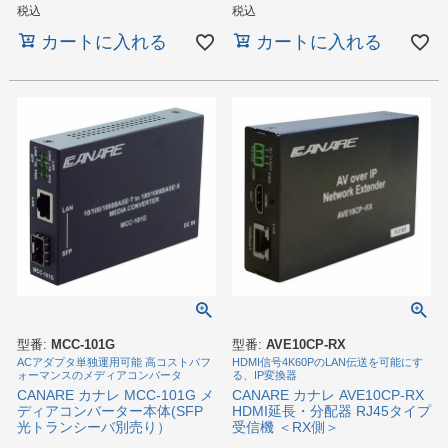
税込
税込
カートに入れる
カートに入れる
型番:
MCC-101G
型番:
AVE10CP-RX
ACアダプタ単独運用可能 高コストパフ
HDMI信号4K60PのLAN伝送を可能にす
ォーマンスのメディアコンバータ
る、IP変換器
CANARE カナレ MCC-101G メ
CANARE カナレ AVE10CP-RX
ディアコンバーター本体(SFP
HDMI延長・分配器 RJ45タイプ
光トランシーバ別売り）
受信機 ＜RX側＞