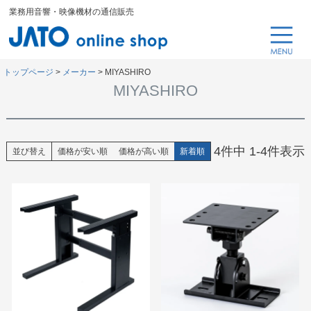
業務用音響・映像機材の通信販売
トップページ
メーカー
MIYASHIRO
MIYASHIRO
4
件中
1
-
4
件表示
並び替え
価格が安い順
価格が高い順
新着順