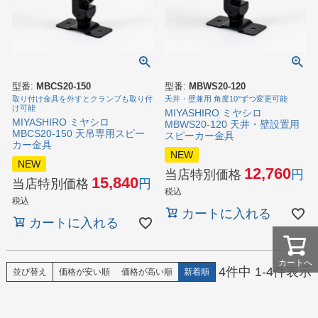
型番:
MBCS20-150
型番:
MBWS20-120
取り付け金具を外すとクランプも取り付
天井・壁兼用 角度10°ずつ変更可能
け可能
MIYASHIRO ミヤシロ
MIYASHIRO ミヤシロ
MBWS20-120 天井・壁設置用
MBCS20-150 天吊専用スピー
スピーカー金具
カー金具
NEW
NEW
12,760
当店特別価格
15,840
当店特別価格
税込
税込
カートに入れる
カートに入れる
カートへ
4
件中
1
-
4
件表示
並び替え
価格が安い順
価格が高い順
新着順