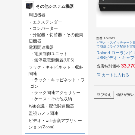
その他システム機器
周辺機器
・
エクステンダー
・
コンバーター
・
分配器・切替器・その他周
型番:
UVC-01
辺機器
ビデオ・スイッチャーと
て簡単にライブ配信を実
電源関連機器
Roland ローランド U
・
電源制御ユニット
USBビデオ・キャ
・
無停電電源装置(UPS)
33,77
当店特別価格
ラック・キャビネット・収納
関連
カートに入れる
・
ラック・キャビネット・ワ
ゴン
・
ラック関連アクセサリー
並び替え
価格が安い
・
ケース・その他収納
Web会議・配信関連機器
監視カメラ関連
ビデオ・web会議アプリケー
ション(Zoom)