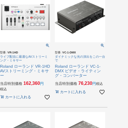
型番:
VR-1HD
型番:
VC-1-DMX
ライブ配信に最適なAVストリーミ
ダイナミックな光の演出をこの一台
ング・ミキサー
で
Roland ローランド VR-1HD
Roland ローランド VC-1-
AVストリーミング・ミキサ
DMX ビデオ・ライティン
ー
グ・コンバーター
162,360
76,230
当店特別価格
当店特別価格
税込
税込
カートに入れる
カートに入れる