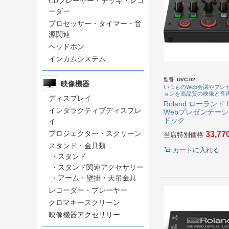
CDプレーヤー・デッキ・レコ
ーダー
プロセッサー・タイマー・音
源関連
ヘッドホン
インカムシステム
型番:
UVC-02
映像機器
いつものWeb会議やプレ
ョンを高品質の映像と音
ディスプレイ
Roland ローランド U
インタラクティブディスプレ
Webプレゼンテー
ドック
イ
プロジェクター・スクリーン
33,77
当店特別価格
スタンド・金具類
カートに入れる
・
スタンド
・
スタンド関連アクセサリー
・
アーム・壁掛・天吊金具
レコーダー・プレーヤー
クロマキースクリーン
映像機器アクセサリー