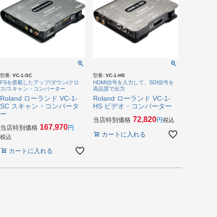
型番:
VC-1-SC
型番:
VC-1-HS
FSを搭載したアップ/ダウン/クロ
HDMI信号を入力して、SDI信号を
ス/スキャン・コンバーター
高品質で出力
Roland ローランド VC-1-
Roland ローランド VC-1-
SC スキャン・コンバータ
HS ビデオ・コンバーター
ー
72,820
当店特別価格
税込
167,970
当店特別価格
カートに入れる
税込
カートに入れる