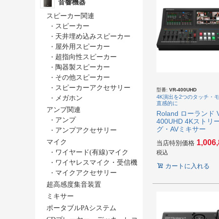
音響機器
スピーカー関連
・
スピーカー
・
天井埋め込みスピーカー
・
屋外用スピーカー
・
超指向性スピーカー
・
陶器製スピーカー
・
その他スピーカー
・
スピーカーアクセサリー
型番:
VR-400UHD
4K演出を2つのタッチ・
・
メガホン
直感的に
アンプ関連
Roland ローランド 
・
アンプ
400UHD 4Kストリ
グ・AVミキサー
・
アンプアクセサリー
1,006
マイク
当店特別価格
・
ワイヤード(有線)マイク
税込
・
ワイヤレスマイク・受信機
カートに入れる
・
マイクアクセサリー
超高感度集音装置
ミキサー
ポータブルPAシステム