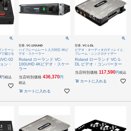
型番:
VC-100UHD
型番:
VC-1-DL
ゼンテーシ
ハイフレームレート入力対応 4Kビ
ビデオ・オーディオのディレイと、
声で届ける
デオ・スケーラー
フレーム・シンクロナイザー
VC-02
Roland ローランド VC-
Roland ローランド VC-1-
ション・
100UHD 4Kビデオ・スケー
DL ビデオ・コンバーター
ラー
117,590
当店特別価格
税込
0
436,370
当店特別価格
税込
カートに入れる
税込
カートに入れる