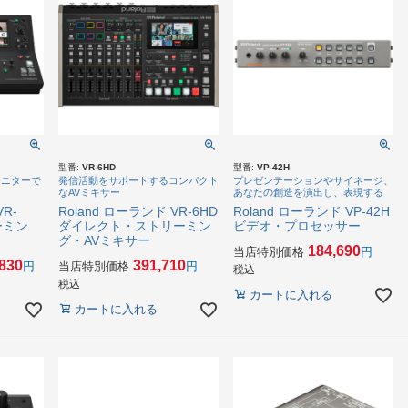
型番:
VR-6HD
型番:
VP-42H
モニターで
発信活動をサポートするコンパクト
プレゼンテーションやサイネージ、
なAVミキサー
あなたの創造を演出し、表現する
VR-
Roland ローランド VR-6HD
Roland ローランド VP-42H
ーミン
ダイレクト・ストリーミン
ビデオ・プロセッサー
グ・AVミキサー
184,690
当店特別価格
,830
391,710
当店特別価格
税込
税込
カートに入れる
カートに入れる