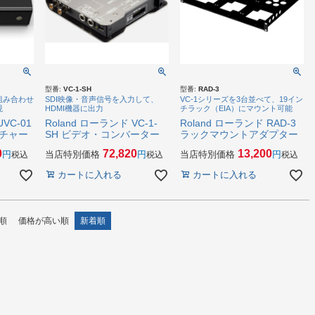
型番:
VC-1-SH
型番:
RAD-3
組み合わせ
SDI映像・音声信号を入力して、
VC-1シリーズを3台並べて、19イン
現
HDMI機器に出力
チラック（EIA）にマウント可能
VC-01
Roland ローランド VC-1-
Roland ローランド RAD-3
プチャー
SH ビデオ・コンバーター
ラックマウントアダプター
0
72,820
13,200
当店特別価格
当店特別価格
税込
税込
税込
カートに入れる
カートに入れる
順
価格が高い順
新着順