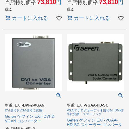
73,810
73,810
当店特別価格
当店特別価格
税込
税込
カートに入れる
カートに入れる
型番:
EXT-DVI-2-VGAN
型番:
EXT-VGAA-HD-SC
DVI信号をVGA信号に変換
VGA/アナログオーディオ信号をHDMI信
号に変換・スケーリング
Gefen ゲフィン EXT-DVI-2-
Gefen ゲフィン EXT-VGAA-
VGAN コンバーター
HD-SC スケーラー コンバータ