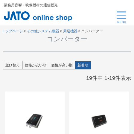
業務用音響・映像機材の通信販売
トップページ
その他システム機器
周辺機器
コンバーター
コンバーター
並び替え
価格が安い順
価格が高い順
新着順
19
件中
1
-
19
件表示