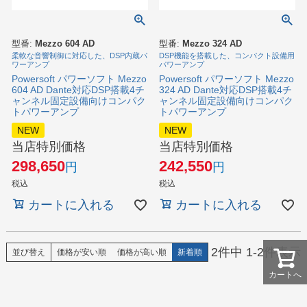
型番:
Mezzo 604 AD
型番:
Mezzo 324 AD
柔軟な音響制御に対応した、DSP内蔵パ
DSP機能を搭載した、コンパクト設備用
ワーアンプ
パワーアンプ
Powersoft パワーソフト Mezzo
Powersoft パワーソフト Mezzo
604 AD Dante対応DSP搭載4チ
324 AD Dante対応DSP搭載4チ
ャンネル固定設備向けコンパク
ャンネル固定設備向けコンパク
トパワーアンプ
トパワーアンプ
NEW
NEW
当店特別価格
当店特別価格
298,650
242,550
税込
税込
カートに入れる
カートに入れる
2
件中
1
-
2
件表示
並び替え
価格が安い順
価格が高い順
新着順
カートへ