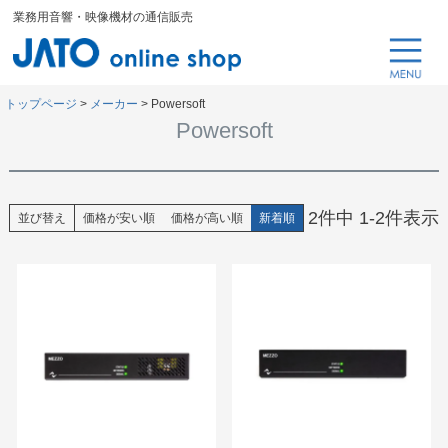
業務用音響・映像機材の通信販売
トップページ
メーカー
Powersoft
Powersoft
2
件中
1
-
2
件表示
並び替え
価格が安い順
価格が高い順
新着順