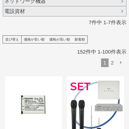
ネットワーク機器
電設資材
7
件中
1
-
7
件表示
並び替え
価格が安い順
価格が高い順
新着順
152
件中
1
-
100
件表示
1
2