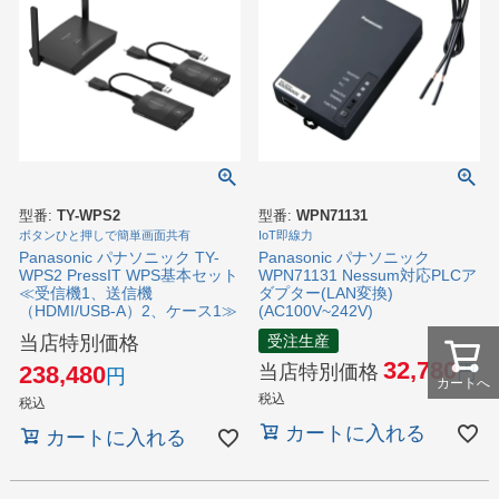
型番:
TY-WPS2
型番:
WPN71131
ボタンひと押しで簡単画面共有
IoT即線力
Panasonic パナソニック TY-
Panasonic パナソニック
WPS2 PressIT WPS基本セット
WPN71131 Nessum対応PLCア
≪受信機1、送信機
ダプター(LAN変換)
（HDMI/USB-A）2、ケース1≫
(AC100V~242V)
当店特別価格
受注生産
32,780
当店特別価格
238,480
カートへ
税込
税込
カートに入れる
カートに入れる