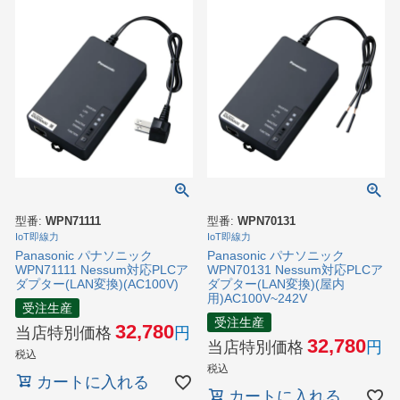
型番:
WPN71111
型番:
WPN70131
IoT即線力
IoT即線力
Panasonic パナソニック
Panasonic パナソニック
WPN71111 Nessum対応PLCア
WPN70131 Nessum対応PLCア
ダプター(LAN変換)(AC100V)
ダプター(LAN変換)(屋内
用)AC100V~242V
受注生産
受注生産
32,780
当店特別価格
32,780
当店特別価格
税込
税込
カートに入れる
カートに入れる