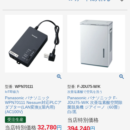
型番:
WPN70111
型番:
F-JDU75-W/K
IoT即線力
次亜塩素酸で空気を洗う
Panasonic パナソニック
Panasonic パナソニック F-
WPN70111 Nessum対応PLCア
JDU75-W/K 次亜塩素酸空間除
ダプター(LAN変換)(屋内用)
菌脱臭機 ジアイーノ（60畳）
(AC100V)
白/黒
受注生産
当店特別価格
32,780
当店特別価格
394,240