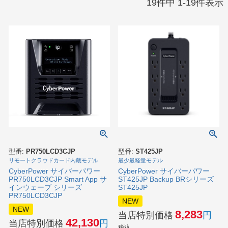
19
件中
1
-
19
件表示
型番:
PR750LCD3CJP
型番:
ST425JP
リモートクラウドカード内蔵モデル
最少最軽量モデル
CyberPower サイバーパワー
CyberPower サイバーパワー
PR750LCD3CJP Smart App サ
ST425JP Backup BRシリーズ
インウェーブ シリーズ
ST425JP
PR750LCD3CJP
NEW
NEW
8,283
当店特別価格
42,130
当店特別価格
税込