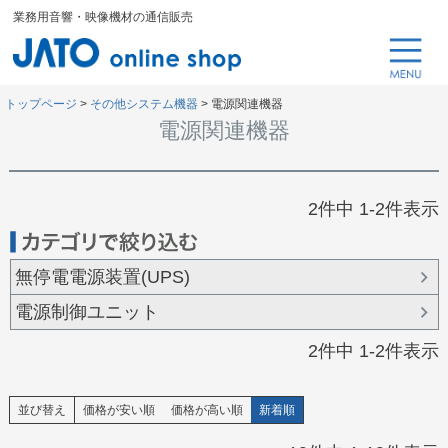
業務用音響・映像機材の通信販売
トップページ
その他システム機器
電源関連機器
電源関連機器
2
件中
1
-
2
件表示
無停電電源装置(UPS)
電源制御ユニット
2
件中
1
-
2
件表示
並び替え
価格が安い順
価格が高い順
新着順