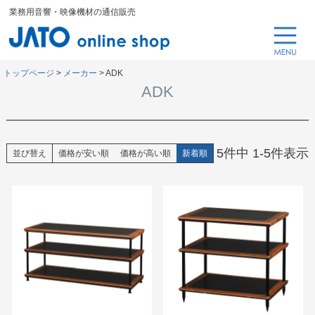
業務用音響・映像機材の通信販売
トップページ
メーカー
ADK
ADK
5
件中
1
-
5
件表示
並び替え
価格が安い順
価格が高い順
新着順