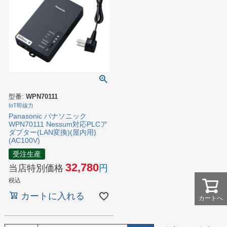
型番:
WPN70111
IoT即線力
Panasonic パナソニック
WPN70111 Nessum対応PLCア
ダプター(LAN変換)(屋内用)
(AC100V)
受注生産
32,780
当店特別価格
税込
カートに入れる
カートへ