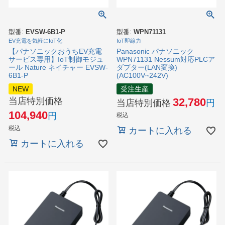
型番:
EVSW-6B1-P
型番:
WPN71131
EV充電を気軽にIoT化
IoT即線力
【パナソニックおうちEV充電
Panasonic パナソニック
サービス専用】IoT制御モジュ
WPN71131 Nessum対応PLCア
ール Nature ネイチャー EVSW-
ダプター(LAN変換)
6B1-P
(AC100V~242V)
NEW
受注生産
当店特別価格
32,780
当店特別価格
104,940
税込
税込
カートに入れる
カートに入れる