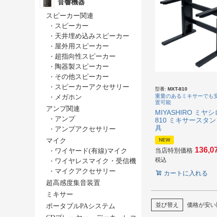
音響機器
スピーカー関連
・
スピーカー
・
天井埋め込みスピーカー
・
屋外用スピーカー
・
超指向性スピーカー
・
陶器製スピーカー
・
その他スピーカー
・
スピーカーアクセサリー
型番:
MXT-810
重量のあるミキサーでも
・
メガホン
置可能
アンプ関連
MIYASHIRO ミヤシ
・
アンプ
810 ミキサースタ
具
・
アンプアクセサリー
NEW
マイク
136,0
当店特別価格
・
ワイヤード(有線)マイク
税込
・
ワイヤレスマイク・受信機
・
マイクアクセサリー
カートに入れる
超高感度集音装置
ミキサー
並び替え
価格が安い
ポータブルPAシステム