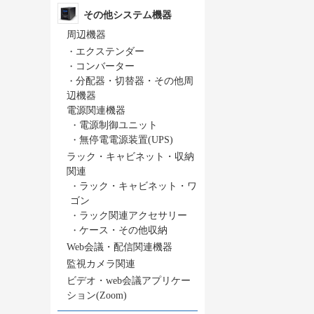
その他システム機器
周辺機器
・
エクステンダー
・
コンバーター
・
分配器・切替器・その他周
辺機器
電源関連機器
・
電源制御ユニット
・
無停電電源装置(UPS)
ラック・キャビネット・収納
関連
・
ラック・キャビネット・ワ
ゴン
・
ラック関連アクセサリー
・
ケース・その他収納
Web会議・配信関連機器
監視カメラ関連
ビデオ・web会議アプリケー
ション(Zoom)