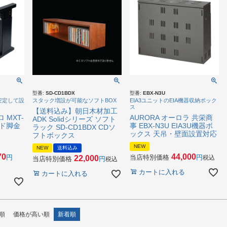
型番:
SD-CD1BDX
型番:
EBX-N3U
安定して設
スタック増設が可能なソフトBOX
EIA3ユニットのEIA機器収納ボック
ス
【送料込み】朝日木材加工
ロ MXT-
AURORA オーロラ 共栄商
ADK Solidシリーズ ソフト
ンド脚金
事 EBX-N3U EIA3U機器ボ
ラック SD-CD1BDX CDソ
ックス 天吊・壁面設置対応
フトボックス
NEW
NEW
送料込み
70
44,000
当店特別価格
22,000
税込
当店特別価格
税込
カートに入れる
カートに入れる
順
価格が高い順
新着順