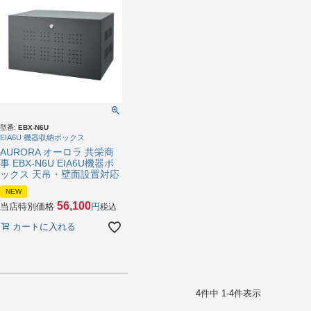
型番:
EBX-N6U
EIA6U 機器収納ボックス
AURORA オーロラ 共栄商
事 EBX-N6U EIA6U機器ボ
ックス 天吊・壁面設置対応
NEW
56,100
当店特別価格
税込
カートに入れる
4
件中
1
-
4
件表示