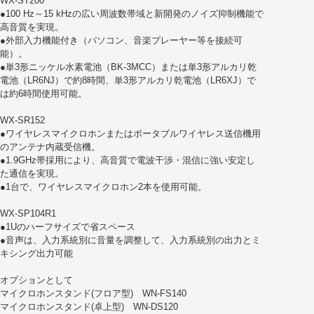
WX-ST200
●100 Hz～15 kHzの広い周波数帯域と新開発のノイズ抑制機能で
高音質を実現。
●外部入力機能付き（パソコン、音楽プレーヤー等を接続可
能）。
●単3形ニッケル水素電池（BK-3MCC）または単3形アルカリ乾
電池（LR6NJ）で約8時間、単3形アルカリ乾電池（LR6XJ）で
は約6時間使用可能。
WX-SR152
●ワイヤレスマイクロホンまたはポータブルワイヤレス送信機用
のアンテナ内蔵受信機。
●1.9GHz帯採用により、高音質で電波干渉・混信に強い安定し
た通信を実現。
●1台で、ワイヤレスマイクロホン2本を使用可能。
WX-SP104R1
●1Uのハーフサイズで省スペース
●音声は、入力系統別に音量を調整して、入力系統別の出力とミ
キシング出力可能
オプションとして
マイクロホンスタンド(フロア型) WN-FS140
マイクロホンスタンド(卓上型) WN-DS120