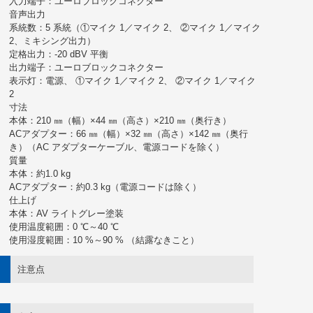
入力端子：ユーロブロックコネクター
音声出力
系統数：5 系統（①マイク 1／マイク 2、 ②マイク 1／マイク
2、ミキシング出力）
定格出力：-20 dBV 平衡
出力端子：ユーロブロックコネクター
表示灯：電源、 ①マイク 1／マイク 2、 ②マイク 1／マイク
2
寸法
本体：210 ㎜（幅）×44 ㎜（高さ）×210 ㎜（奥行き）
ACアダプター：66 ㎜（幅）×32 ㎜（高さ）×142 ㎜（奥行
き）（AC アダプターケーブル、電源コードを除く）
質量
本体：約1.0 kg
ACアダプター：約0.3 kg（電源コードは除く）
仕上げ
本体：AV ライトグレー塗装
使用温度範囲：0 ℃～40 ℃
使用湿度範囲：10 %～90 % （結露なきこと）
注意点