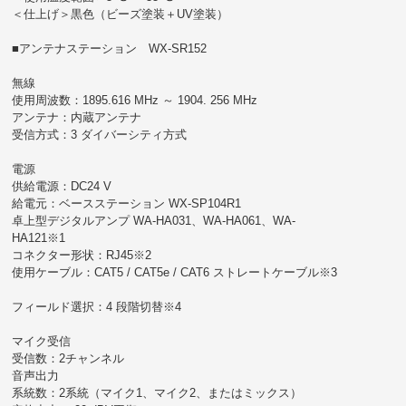
＜仕上げ＞黒色（ビーズ塗装＋UV塗装）
■アンテナステーション WX-SR152
無線
使用周波数：1895.616 MHz ～ 1904. 256 MHz
アンテナ：内蔵アンテナ
受信方式：3 ダイバーシティ方式
電源
供給電源：DC24 V
給電元：ベースステーション WX-SP104R1
卓上型デジタルアンプ WA-HA031、WA-HA061、WA-
HA121※1
コネクター形状：RJ45※2
使用ケーブル：CAT5 / CAT5e / CAT6 ストレートケーブル※3
フィールド選択：4 段階切替※4
マイク受信
受信数：2チャンネル
音声出力
系統数：2系統（マイク1、マイク2、またはミックス）