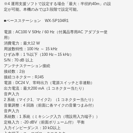
※4 運用支援ソフトで設定する場合「最大：半径約40m」の設
定が可能。本機のみでは3 段階で設定可能。
■ベースステーション WX-SP104R1
電源：AC100 V 50Hz / 60 Hz（付属品専用AC アダプター使
用）
消費電力：最大12 W
周波数特性：100 Hz ～ 15 kHz
ひずみ率：1 %以下（100 Hz～15 kHz）
S/N：70 dB 以上
アンテナステーション接続
接続数：2台
接続コネクター：RJ45
電源：DC24 V、常時出力（電源スイッチと非連動）
出力電流：最大200 mA（1 コネクター当たり）
音声入力
2 系統（マイク1、マイク2）（1 コネクター当たり）
音量調整：4 回路（前面に各マイクの音量つまみ付）
音声入力
系統数：1 系統（ミキシング入力（増設用入力端子））
定格入力：-20 dBV（前面ボリューム付） 平衡
入力インピーダンス：10 kΩ以上