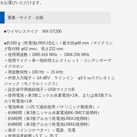
をお選びいただけます。
重量・サイズ・仕様
■ワイヤレスマイク WX-ST200
●約180 g（乾電池LR6XJ含む）/ 最大径φ48 mm（マイクリン
グ取付時 φ52 mm） 長さ222 mm
＜使用周波数＞1895.616 MHz ～ 1904.256 MHz
＜使用マイク＞単一指向性エレクトレット・コンデンサーマ
イクロホン
＜周波数特性＞100 Hz ～ 15 kHz
＜外部入力端子＞-14 dBV ラインイン φ3.5 ㎜ステレオミニ
ジャック（モノラルミックス）
＜設定保守用接続端子＞USBマイクロB
＜使用電池＞単3形ニッケル水素電池×1本、または単3形アル
カリ乾電池×1本
＜電池寿命（+25 ℃連続使用 パナソニック製使用）＞
・約8時間（単3形ニッケル水素電池BK-3MCC使用時）
・約6時間（単3形アルカリ乾電池LR6XJ使用時）
・約8時間（単3形アルカリ乾電池LR6NJ使用時）
＜表示（インジケーター）＞電源、充電
＜使用温度範囲＞5 ℃ ～ 35 ℃