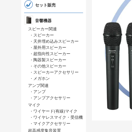
セット販売
音響機器
スピーカー関連
・
スピーカー
・
天井埋め込みスピーカー
・
屋外用スピーカー
・
超指向性スピーカー
・
陶器製スピーカー
・
その他スピーカー
・
スピーカーアクセサリー
・
メガホン
アンプ関連
・
アンプ
・
アンプアクセサリー
マイク
・
ワイヤード(有線)マイク
・
ワイヤレスマイク・受信機
・
マイクアクセサリー
超高感度集音装置