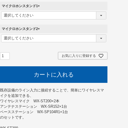
マイクロホンスタンド1
(
必
須
)
マイクロホンスタンド2
(
必
須
)
お気に入りに登録する
カートに入れる
既存設備のライン入力に接続することで、簡単にワイヤレスマ
イクを追加できる、
ワイヤレスマイク WX-ST200×2本
アンテナステーション WX-SR152×1台
ベースステーション WX-SP104R1×1台
のセットです。