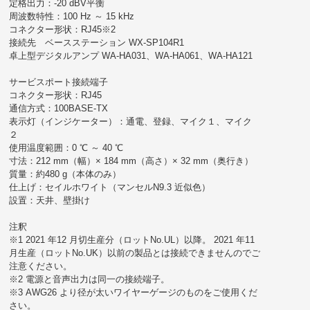
定格出力：-20 dBV平衡
周波数特性：100 Hz ～ 15 kHz
コネクター形状：RJ45※2
接続先 ベースステーション WX-SP104R1
卓上型デジタルアンプ WA-HA031、WA-HA061、WA-HA121
サービスポート接続端子
コネクター形状：RJ45
通信方式：100BASE-TX
表示灯（インジケーター）：通電、登録、マイク１、マイク
２
使用温度範囲：0 ℃ ～ 40 ℃
寸法：212 mm（幅）× 184 mm（高さ）× 32 mm（奥行き）
質量：約480 g（本体のみ）
仕上げ：セイルホワイト（マンセルN9.3 近似色）
設置：天井、壁掛け
注釈
※1 2021 年12 月切生産分（ロットNo.UL）以降。 2021 年11
月生産（ロットNo.UK）以前の製品とは接続できませんのでご
注意ください。
※2 電源と音声出力は同一の接続端子。
※3 AWG26 より径が太いワイヤーゲージのものをご使用くだ
さい。