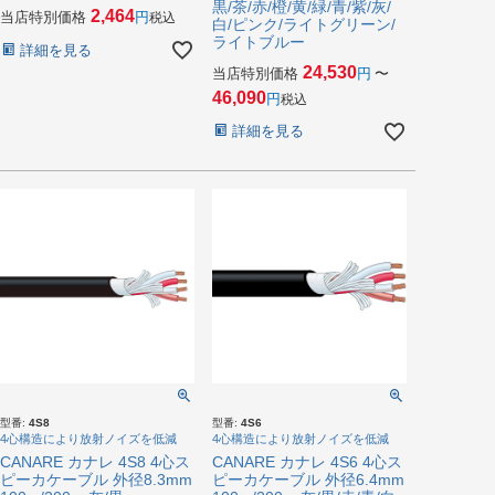
黒/茶/赤/橙/黄/緑/青/紫/灰/
2,464
当店特別価格
税込
白/ピンク/ライトグリーン/
ライトブルー
詳細を見る
24,530
当店特別価格
〜
46,090
税込
詳細を見る
型番:
4S8
型番:
4S6
4心構造により放射ノイズを低減
4心構造により放射ノイズを低減
CANARE カナレ 4S8 4心ス
CANARE カナレ 4S6 4心ス
ピーカケーブル 外径8.3mm
ピーカケーブル 外径6.4mm