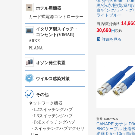
体 外径5.5mm 100m
黒/茶/赤/橙/黄/緑/青/
ホテル用機器
白/ピンク/ライトグ
ライトブルー
カード式電源コントローラー
14,96
当店特別価格
イタリア製スイッチ・
30,690
税込
コンセント(VIMAR)
詳細を見る
ARKE
PLANA
オゾン発生装置
ウイルス感染対策
その他
ネットワーク機器
・
L2スイッチングハブ
・
L3スイッチングハブ
型番:
D3C**A-S
・
PoEスイッチングハブ
CANARE カナレ D3C
BNCケーブル 圧着
・
スイッチングハブアクセサ
絶縁 0.5～10m 黒/茶
リー