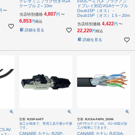
テレオミニプラグ付きVGA
5VDC**-1.7CF プラグアン
ケーブル 2～10m
ドプレイ対応VGAケーブル
〜
Dsub15P（オス） -
4,807
当店特別価格
〜
Dsub15P（オス）1.5～20m
6,853
税込
4,422
当店特別価格
〜
詳細を見る
22,220
税込
詳細を見る
型番:
RJSP-6AFT
型番:
RJC6A-F4PH_200M
加工が簡単で、専用工具不要が不要
U/FTPカテゴリ6A。 RJ-45取付加
です。
工が簡単にできます。
S AV
CANARE カナレ RJSP-
CANARE カナレ RJC6A-
 2 -