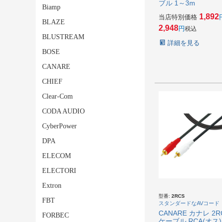
ブル 1～3m
Biamp
1,892
当店特別価格
BLAZE
2,948
税込
BLUSTREAM
詳細を見る
BOSE
CANARE
CHIEF
Clear-Com
CODA AUDIO
CyberPower
DPA
ELECOM
ELECTORI
Extron
型番:
2RCS
FBT
スタンダードなAVコード
CANARE カナレ 2RC
FORBEC
ケーブル RCA(オス) x