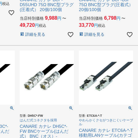
税込
D55UHD 75Ω BNC型プラグ
75Ω BNC型プラグ(圧着式）
(圧着式） 20個/100個
20個/100個
9,988
6,798
当店特別価格
〜
当店特別価格
〜
49,720
33,770
税込
税込
詳細を見る
詳細を見る
型番:
DH5C*-FW
型番:
ETC6A-*-T
はんだ式コネクタを採用
やわらかくクセがつきにくいケーブ
ル
C*-
CANARE カナレ DH5C*-
CANARE カナレ ETC6A-*-T
はんだ
FW BNCケーブル(はんだ
移動用LANケーブル(カテゴ
式） BNC（オス）-