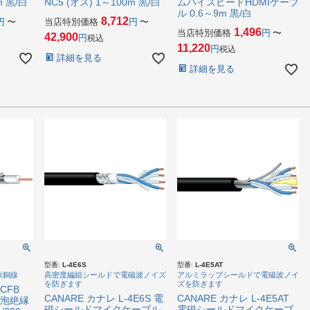
m 黒/白
NC5 (オス) 1～100m 黒/白
ムハイスピードHDMIケーブ
ル 0.6～9m 黒/白
8,712
〜
当店特別価格
〜
1,496
当店特別価格
〜
42,900
税込
11,220
税込
詳細を見る
詳細を見る
型番:
L-4E6S
型番:
L-4E5AT
軟銅線
高密度編組シールドで電磁波ノイズ
アルミラップシールドで電磁波ノイ
を防ぎます
ズを防ぎます
3CFB
CANARE カナレ L-4E6S 電
CANARE カナレ L-4E5AT
発泡絶縁
磁シールドマイクケーブル
電磁シールドマイクケーブ