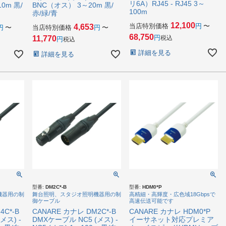
リ6A）RJ45 - RJ45 3～
0m 黒/
BNC（オス） 3～20m 黒/
100m
赤/緑/青
12,100
当店特別価格
〜
4,653
〜
当店特別価格
〜
68,750
11,770
税込
税込
詳細を見る
詳細を見る
型番:
DM2C*-B
型番:
HDM0*P
機器用の制
舞台照明、スタジオ照明機器用の制
高精細・高輝度・広色域18Gbpsで
御ケーブル
高速伝送可能です
4C*-B
CANARE カナレ DM2C*-B
CANARE カナレ HDM0*P
メス) -
DMXケーブル NC5 (メス) -
イーサネット対応プレミア