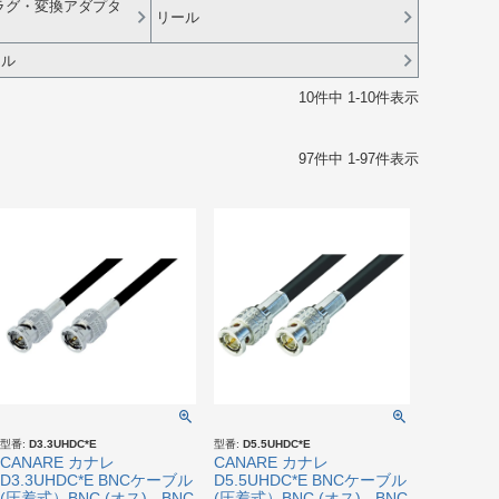
ラグ・変換アダプタ
リール
ネル
10
件中
1
-
10
件表示
97
件中
1
-
97
件表示
型番:
D3.3UHDC*E
型番:
D5.5UHDC*E
CANARE カナレ
CANARE カナレ
D3.3UHDC*E BNCケーブル
D5.5UHDC*E BNCケーブル
(圧着式）BNC (オス) - BNC
(圧着式）BNC (オス) - BNC