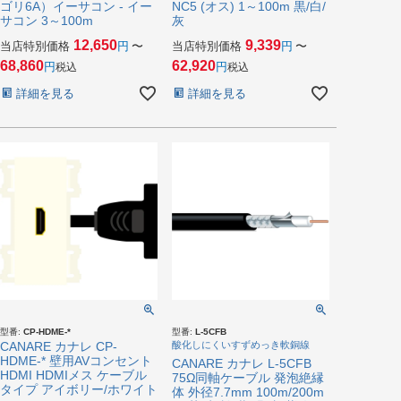
ゴリ6A）イーサコン - イー
NC5 (オス) 1～100m 黒/白/
サコン 3～100m
灰
12,650
9,339
当店特別価格
〜
当店特別価格
〜
68,860
62,920
税込
税込
詳細を見る
詳細を見る
型番:
CP-HDME-*
型番:
L-5CFB
CANARE カナレ CP-
酸化しにくいすずめっき軟銅線
HDME-* 壁用AVコンセント
CANARE カナレ L-5CFB
HDMI HDMIメス ケーブル
75Ω同軸ケーブル 発泡絶縁
タイプ アイボリー/ホワイト
体 外径7.7mm 100m/200m