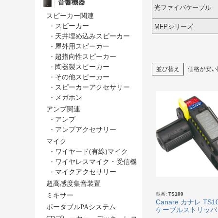
音響機器
光ファイバケーブル
スピーカー関連
・
スピーカー
MFPシリーズ
・
天井埋め込みスピーカー
・
屋外用スピーカー
・
超指向性スピーカー
・
陶器製スピーカー
並び替え
価格が安い
・
その他スピーカー
・
スピーカーアクセサリー
・
メガホン
アンプ関連
・
アンプ
・
アンプアクセサリー
マイク
・
ワイヤード(有線)マイク
・
ワイヤレスマイク・受信機
・
マイクアクセサリー
超高感度集音装置
型番:
TS100
ミキサー
Canare カナレ TS1
ポータブルPAシステム
ケーブルストリッパ