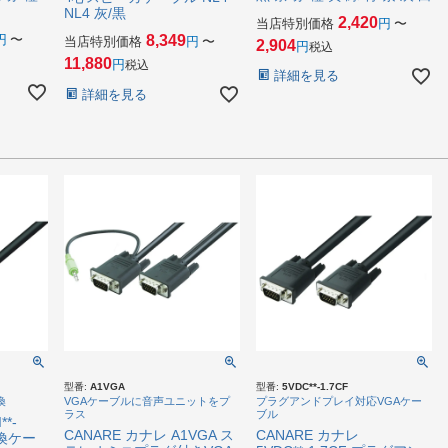
NL4 灰/黒
2,420
当店特別価格
〜
〜
8,349
当店特別価格
〜
2,904
税込
11,880
税込
詳細を見る
詳細を見る
型番:
A1VGA
型番:
5VDC**-1.7CF
換
VGAケーブルに音声ユニットをプ
プラグアンドプレイ対応VGAケー
ラス
ブル
*-
CANARE カナレ A1VGA ス
CANARE カナレ
変換ケー