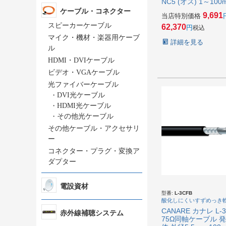
NC5 (オス) 1～100
ケーブル・コネクター
9,691
当店特別価格
スピーカーケーブル
62,370
税込
マイク・機材・楽器用ケーブ
詳細を見る
ル
HDMI・DVIケーブル
ビデオ・VGAケーブル
光ファイバーケーブル
・
DVI光ケーブル
・
HDMI光ケーブル
・
その他光ケーブル
その他ケーブル・アクセサリ
ー
コネクター・プラグ・変換ア
ダプター
電設資材
型番:
L-3CFB
酸化しにくいすずめっき
CANARE カナレ L-
赤外線補聴システム
75Ω同軸ケーブル 