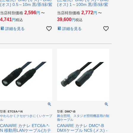
(オス) 0.5～10m 黒/茶/緑/紫
(オス) 1～100m 黒/茶/緑/紫
2,596
2,772
当店特別価格
〜
当店特別価格
〜
4,741
39,600
税込
税込
詳細を見る
詳細を見る
型番:
ETC6A-*-N
型番:
DMC*-B
やわらかくクセがつきにくいケーブ
舞台照明、スタジオ照明機器用の制
ル
御ケーブル
CANARE カナレ ETC6A-*-
CANARE カナレ DMC*-B
N 移動用LANケーブル(カテ
DMXケーブル NC5 (メス) -