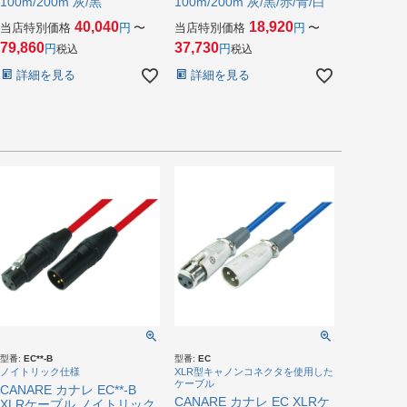
100m/200m 灰/黒
100m/200m 灰/黒/赤/青/白
40,040
18,920
当店特別価格
〜
当店特別価格
〜
79,860
37,730
税込
税込
詳細を見る
詳細を見る
型番:
EC**-B
型番:
EC
ノイトリック仕様
XLR型キャノンコネクタを使用した
ケーブル
CANARE カナレ EC**-B
CANARE カナレ EC XLRケ
XLRケーブル ノイトリック