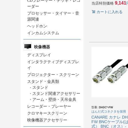
CDプレーヤー・デッキ・レコ
9,141
当店特別価格
ーダー
カートに入れる
プロセッサー・タイマー・音
源関連
ヘッドホン
インカムシステム
映像機器
ディスプレイ
インタラクティブディスプレ
イ
プロジェクター・スクリーン
スタンド・金具類
・
スタンド
・
スタンド関連アクセサリー
・
アーム・壁掛・天吊金具
レコーダー・プレーヤー
型番:
DH3C*-FW
はんだ式コネクタを採用
クロマキースクリーン
CANARE カナレ DH3
映像機器アクセサリー
FW BNCケーブル(
式） BNC（オス）-