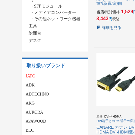
黄/緑/青/灰/白
・
SFPモジュール
1,529
当店特別価格
・
メディアコンバーター
3,443
・
その他ネットワーク機器
税込
工具
詳細を見る
譜面台
デスク
取り扱いブランド
JATO
ADK
ADTECHNO
AKG
AURORA
型番:
DVI**-HDMA
AVAWOOD
DVI端子とHDMI端子の変
CANARE カナレ DVI*
BEC
HDMA DVI-HDMI