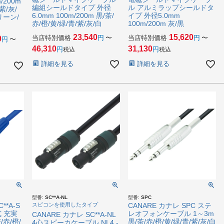
/200m
編組シールドタイプ 外径
ル アルミラップシールドタ
紫/灰/
6.0mm 100m/200m 黒/茶/
イプ 外径5.0mm
リーン/
赤/橙/黄/緑/青/紫/灰/白
100m/200m 灰/黒
23,540
15,620
当店特別価格
〜
当店特別価格
〜
0
〜
46,310
31,130
税込
税込
詳細を見る
詳細を見る
型番:
SC**A-NL
型番:
SPC
**A-S
スピコンを使用したタイプ
CANARE カナレ SPC ステ
式 充実
レオフォンケーブル 1～3m
CANARE カナレ SC**A-NL
/赤/橙/
黒/茶/赤/橙/黄/緑/青/紫/灰/白
4心スピーカケーブル NL4 -