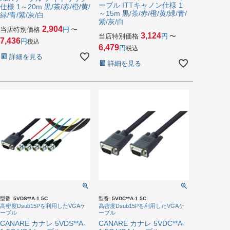
ーブル ITTキャノン仕様 1
仕様 1～20m 黒/茶/赤/橙/黄/
～15m 黒/茶/赤/橙/黄/緑/青/
緑/青/紫/灰/白
紫/灰/白
2,904
当店特別価格
〜
3,124
当店特別価格
〜
7,436
税込
6,479
税込
詳細を見る
詳細を見る
型番:
5VDS**A-1.5C
型番:
5VDC**A-1.5C
高密度Dsub15Pを利用したVGAケ
高密度Dsub15Pを利用したVGAケ
ーブル
ーブル
CANARE カナレ 5VDS**A-
CANARE カナレ 5VDC**A-