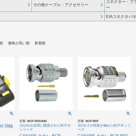
コネクター・プ
その他ケーブル・アクセサリー
ー
EIAコネクタパ
順
価格が高い順
新着順
型番:
BCP-D55UHD
型番:
BCP-B5F
00 同軸
12GHz伝送用に開発されたBCP-D
3GHzでの性能を極めたBCP-B シリ
シリーズ
ーズ
CANARE カナレ BCP-
CANARE カナレ BCP-B5F