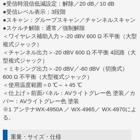
●受信時混信低減設定：解除／20 dB／10 dB
●受信レベル表示：3段階
●スキャン：グループスキャン／チャンネルスキャン
●スケルチ解除：通常／強制解除
＜ワイヤレス補助入力＞-20 dBV 600 Ω 不平衡（大型
複式ジャック）
＜チャンネル出力＞-20 dBV 600 Ω 不平衡 4回路（大
型複式ジャック）
＜ミキシング出力＞-20 dBV／-60 dBV（切換式）
600 Ω 不平衡（大型複式ジャック）
＜使用温度範囲＞0 ℃～＋45 ℃
＜仕上げ＞前面パネル：AVライトグレー色 塗装／カ
バー：AVライトグレー色 塗装
※1 アンテナWX-4950A ／ WX-4965／ WX-4970によ
る。
重量・サイズ・仕様