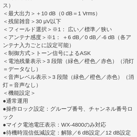
ス）
＜最大出力＞＋10 dB（0 dB＝1 Vrms）
＜残留雑音＞30 μV以下
＜フィールド選択＞※1： 広い／標準／狭い
＜アンテナ感度＞※1： ＋6 dB／0 dB／-6 dB（各ア
ンテナ入力ごとに設定可能）
＜制御方式＞トーン信号によるASK
＜電池残量表示＞3 段階（緑色／橙色／赤色）（消灯
＝データなし）
＜音声レベル表示＞3 段階（緑色／橙色／赤色）（消
灯＝音声なし）
＜機能設定＞
●通常運用
●操作ロック設定：グループ番号、チャンネル番号ロ
ック
●マイク電池電圧表示：WX-4800のみ対応
●待機時混信低減設定：解除／6 dB設定／12 dB設定