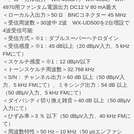
4970用ファンタム電源出力 DC12 V 80 mA最大
＜ローカル入出力＞50 Ω BNCコネクター 45 MHz
＜受信周波数＞30波中 2波 WX-UD500を2台増設で
4波受信可能
＜受信方式＞※1：ダブルスーパーヘテロダイン
＜受信感度＞※1：45 dB以上（20 dBμV入力、5 kHz
FMにて）
＜スケルチ感度＞※1：12 dBμV以下
＜トーンスケルチ周波数＞32.768 kHz
＜S/N： チャンネル出力＞60 dB 以上（50 dBμV入
力、5 kHz FMにて）、ミキシング出力：54 dB 以上
（50 dBμV入力、5 kHz FMにて）
＜ダイバシティ切り換え雑音＞40 dB 以上（50 dBμV
入力にて）
＜ひずみ率＞3 ％ 以下（50 dBμV入力、40 kHz FMに
て）
＜周波数特性＞50 Hz～10 kHz（50 μsエンファシ