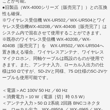
ことが可能。
●旧製品（WX-4000シリーズ［販売完了］）との互換
性も確保。
※ワイヤレス受信機 WX-UR502／WX-UR504とワイ
ヤレス受信機WX-4020B／WX-4040B［販売完了］は
システム内で混在させて使用することができます。
※既存のワイヤレス受信機 WX-4020B／WX-
4040B［販売完了］を WX-UR502／WX-UR504へ
置き換える場合、ワイヤレスアンテナ、ワイヤレス
マイクロホン、同軸ケーブルは既設のものが使用で
きます。また、アンテナ入力、ローカル入出力の仕
様は50 Ωですが、5D-2Vと同様、75 Ω仕様の5C-2Vケ
ーブルも使用可能です。
＜電源＞AC 100V 50 Hz ／60 Hz
＜消費電力＞10 W（電源［切］時 0.5 W）
＜アンテナ入力＞50 Ω 2系統 2回路 BNCコネクタ
ー、ローカル出力 WX-4950A ／ WX-4965／ WX-