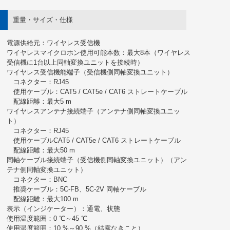
重量・サイズ・仕様
電源供給元：ワイヤレス受信機
ワイヤレスマイクロホン使用可能本数：最大8本（ワイヤレス
受信機に1台以上同軸変換ユニットを接続時）
ワイヤレス受信機能端子（受信機側同軸変換ユニット）
コネクター：RJ45
使用ケーブル：CAT5 / CAT5e / CAT6 ストレートケーブル
配線距離：最大5 m
ワイヤレスアンテナ接続端子（アンテナ側同軸変換ユニッ
ト）
コネクター：RJ45
使用ケーブルCAT5 / CAT5e / CAT6 ストレートケーブル
配線距離：最大50 m
同軸ケーブル接続端子（受信機側同軸変換ユニット）（アン
テナ側同軸変換ユニット）
コネクター：BNC
推奨ケーブル：5C-FB、5C-2V 同軸ケーブル
配線距離：最大100 m
表示（インジケーター）：通電、状態
使用温度範囲：0 ℃～45 ℃
使用湿度範囲：10 %～90 %（結露なきこと）