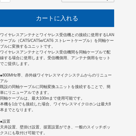
カートに入れる
ワイヤレスアンテナとワイヤレス受信機との接続に使用するLAN
ケーブル（CAT5/CAT5e/CAT6 ストレートケーブル）を同軸ケー
ブルに変換するユニットです。
ワイヤレスアンテナとワイヤレス受信機間を同軸ケーブルで配
線する場合に使用します。受信機側用、アンテナ側用をセット
でご提供します。
●800MHz帯、赤外線ワイヤレスマイクシステムからのリニュー
アル
既設の同軸ケーブルに同軸変換ユニットを接続することで、簡
単にリニューアルできます。
同軸ケーブルは、最大100mまで使用可能です。
本機を1台でも接続した場合、ワイヤレスマイクロホンは最大8
本までとなります。
●設置
天井設置、壁掛け設置、据置設置ができ、一般のスイッチボッ
クスにも取付け可能です。