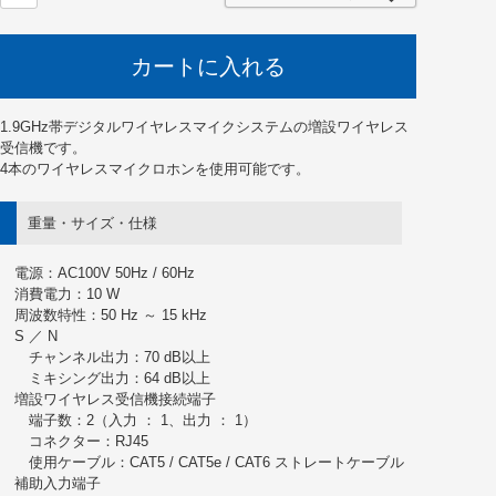
カートに入れる
1.9GHz帯デジタルワイヤレスマイクシステムの増設ワイヤレス
受信機です。
4本のワイヤレスマイクロホンを使用可能です。
重量・サイズ・仕様
電源：AC100V 50Hz / 60Hz
消費電力：10 W
周波数特性：50 Hz ～ 15 kHz
S ／ N
チャンネル出力：70 dB以上
ミキシング出力：64 dB以上
増設ワイヤレス受信機接続端子
端子数：2（入力 ： 1、出力 ： 1）
コネクター：RJ45
使用ケーブル：CAT5 / CAT5e / CAT6 ストレートケーブル
補助入力端子