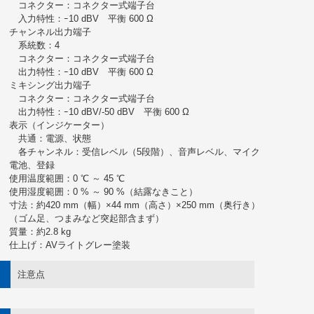
コネクター：コネクター式端子台
入力特性：ｰ10 dBV 平衡 600 Ω
チャンネル出力端子
系統数：4
コネクター：コネクター式端子台
出力特性：ｰ10 dBV 平衡 600 Ω
ミキシング出力端子
コネクター：コネクター式端子台
出力特性：ｰ10 dBV/-50 dBV 平衡 600 Ω
表示（インジケーター）
共通：電源、状態
各チャンネル：受信レベル（5段階）、音声レベル、マイク
電池、登録
使用温度範囲：0 ℃ ～ 45 ℃
使用湿度範囲：0 % ～ 90 %（結露なきこと）
寸法：約420 mm（幅）×44 mm（高さ）×250 mm（奥行き）
（ゴム足、つまみなど突起部含まず）
質量：約2.8 kg
仕上げ：AVライトグレー塗装
注意点