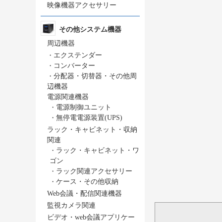
映像機器アクセサリー
その他システム機器
周辺機器
・
エクステンダー
・
コンバーター
・
分配器・切替器・その他周
辺機器
電源関連機器
・
電源制御ユニット
・
無停電電源装置(UPS)
ラック・キャビネット・収納
関連
・
ラック・キャビネット・ワ
ゴン
・
ラック関連アクセサリー
・
ケース・その他収納
Web会議・配信関連機器
監視カメラ関連
ビデオ・web会議アプリケー