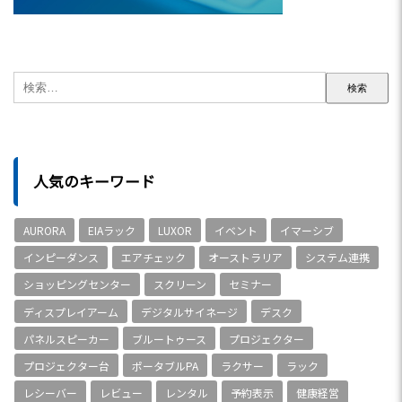
人気のキーワード
AURORA
EIAラック
LUXOR
イベント
イマーシブ
インピーダンス
エアチェック
オーストラリア
システム連携
ショッピングセンター
スクリーン
セミナー
ディスプレイアーム
デジタルサイネージ
デスク
パネルスピーカー
ブルートゥース
プロジェクター
プロジェクター台
ポータブルPA
ラクサー
ラック
レシーバー
レビュー
レンタル
予約表示
健康経営