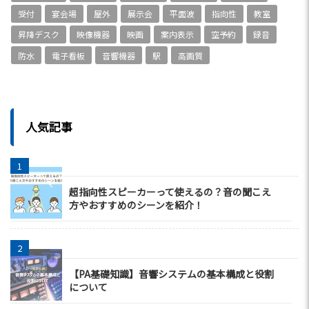
受付
宴会場
屋外
展示会
平面波
指向性
教室
昇降デスク
映像機器
映画
案内表示
空予約
録音
防水
電子看板
音響機器
駅
高画質
人気記事
超指向性スピーカーって使えるの？音の聞こえ
方やおすすめのシーンを紹介！
【PA基礎知識】音響システムの基本構成と役割
について