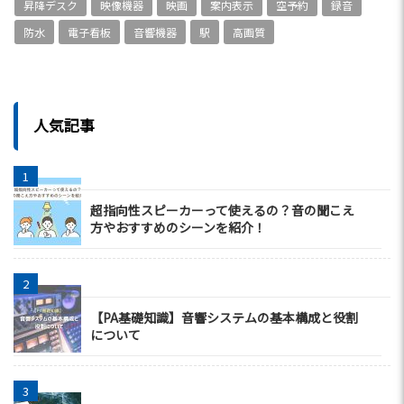
昇降デスク
映像機器
映画
案内表示
空予約
録音
防水
電子看板
音響機器
駅
高画質
人気記事
超指向性スピーカーって使えるの？音の聞こえ
方やおすすめのシーンを紹介！
【PA基礎知識】音響システムの基本構成と役割
について