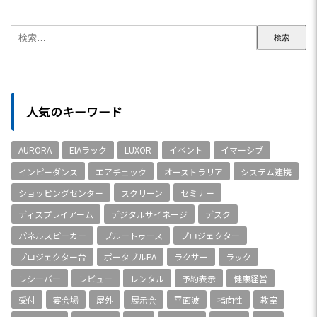
人気のキーワード
AURORA
EIAラック
LUXOR
イベント
イマーシブ
インピーダンス
エアチェック
オーストラリア
システム連携
ショッピングセンター
スクリーン
セミナー
ディスプレイアーム
デジタルサイネージ
デスク
パネルスピーカー
ブルートゥース
プロジェクター
プロジェクター台
ポータブルPA
ラクサー
ラック
レシーバー
レビュー
レンタル
予約表示
健康経営
受付
宴会場
屋外
展示会
平面波
指向性
教室