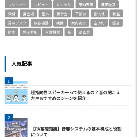
レシーバー
レビュー
レンタル
予約表示
健康経営
受付
宴会場
屋外
展示会
平面波
指向性
教室
昇降デスク
映像機器
映画
案内表示
空予約
録音
防水
電子看板
音響機器
駅
高画質
人気記事
超指向性スピーカーって使えるの？音の聞こえ
方やおすすめのシーンを紹介！
【PA基礎知識】音響システムの基本構成と役割
について