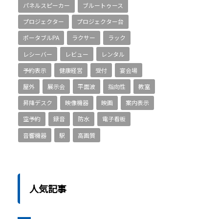
パネルスピーカー
ブルートゥース
プロジェクター
プロジェクター台
ポータブルPA
ラクサー
ラック
レシーバー
レビュー
レンタル
予約表示
健康経営
受付
宴会場
屋外
展示会
平面波
指向性
教室
昇降デスク
映像機器
映画
案内表示
空予約
録音
防水
電子看板
音響機器
駅
高画質
人気記事