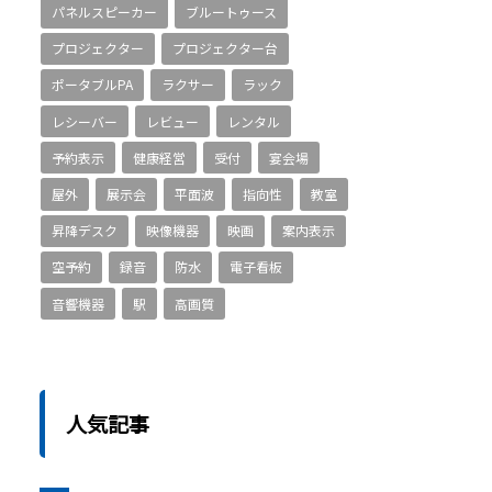
パネルスピーカー
ブルートゥース
プロジェクター
プロジェクター台
ポータブルPA
ラクサー
ラック
レシーバー
レビュー
レンタル
予約表示
健康経営
受付
宴会場
屋外
展示会
平面波
指向性
教室
昇降デスク
映像機器
映画
案内表示
空予約
録音
防水
電子看板
音響機器
駅
高画質
人気記事