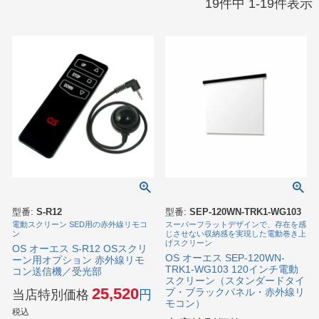
19
件中
1
-
19
件表示
型番:
S-R12
型番:
SEP-120WN-TRK1-WG103
電動スクリーン SED用の赤外線リモコ
スーパーフラットデザインで、存在を感
ン
じさせない収納感を実現した電動巻き上
げスクリーン
OS オーエス S-R12 OSスクリ
OS オーエス SEP-120WN-
ーン用オプション 赤外線リモ
TRK1-WG103 120インチ電動
コン送信機／受光部
スクリーン（スタンダードタイ
25,520
プ・ブラックパネル・赤外線リ
当店特別価格
モコン）
税込