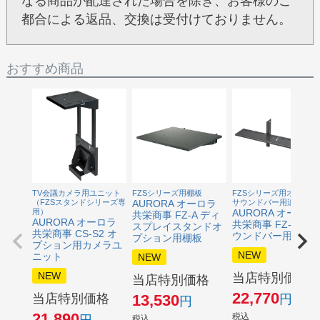
なる商品が配達された場合を除き、お客様のご
都合による返品、交換は受付けておりません。
おすすめ商品
TV会議カメラ用ユニット
FZSシリーズ用棚板
FZSシリーズ用オプショ
（FZSスタンドシリーズ専
AURORA オーロラ
サウンドバー用追加棚
用）
AURORA オーロラ
共栄商事 FZ-A ディ
AURORA オーロラ
共栄商事 FZ-SB サ
スプレイスタンドオ
共栄商事 CS-S2 オ
ウンドバー用棚板
プション用棚板
プション用カメラユ
NEW
ニット
NEW
NEW
当店特別価格
当店特別価格
22,770
当店特別価格
13,530
21,890
税込
税込