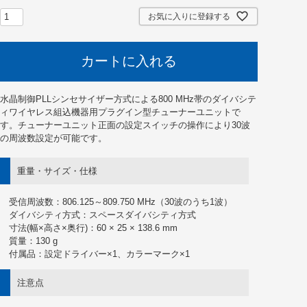
お気に入りに登録する
カートに入れる
水晶制御PLLシンセサイザー方式による800 MHz帯のダイバシテ
ィワイヤレス組込機器用プラグイン型チューナーユニットで
す。チューナーユニット正面の設定スイッチの操作により30波
の周波数設定が可能です。
重量・サイズ・仕様
受信周波数：806.125～809.750 MHz（30波のうち1波）
ダイバシティ方式：スペースダイバシティ方式
寸法(幅×高さ×奥行)：60 × 25 × 138.6 mm
質量：130 g
付属品：設定ドライバー×1、カラーマーク×1
注意点