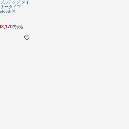
ータブルアンプ ダイ
ーナータイプ
etooth付
03,170
税込