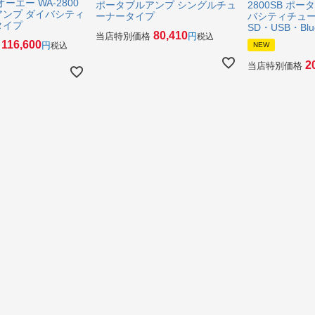
オーエー WA-2800
ポータブルアンプ シングルチュ
2800SB ポ
ンプ ダイバシティ
ーナータイプ
バシティチュ
タイプ
SD・USB・Blu
80,410
当店特別価格
税込
116,600
税込
NEW
2
当店特別価格