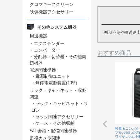
クロマキースクリーン
映像機器アクセサリー
その他システム機器
初期不良や輸送途
周辺機器
・
エクステンダー
・
コンバーター
おすすめ商品
・
分配器・切替器・その他周
辺機器
電源関連機器
・
電源制御ユニット
・
無停電電源装置(UPS)
ラック・キャビネット・収納
関連
・
ラック・キャビネット・ワ
ゴン
・
ラック関連アクセサリー
・
ケース・その他収納
軽量＆コンパク
Web会議・配信関連機器
プをお探しの方
ワイヤレスに対
監視カメラ関連