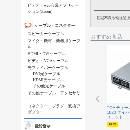
ビデオ・web会議アプリケー
ション(Zoom)
初期不良や輸送途
ケーブル・コネクター
スピーカーケーブル
おすすめ商品
マイク・機材・楽器用ケーブ
ル
HDMI・DVIケーブル
ビデオ・VGAケーブル
光ファイバーケーブル
・
DVI光ケーブル
・
HDMI光ケーブル
・
その他光ケーブル
その他ケーブル・アクセサリ
ー
コネクター・プラグ・変換ア
TOA ティー
1820 ダ
ダプター
ユニット
NEW
電設資材