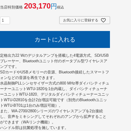
203,170
当店特別価格
税込
お気に入りに登録する
カートに入れる
定格出力22 Wのデジタルアンプを搭載した4電源方式、SD/USB
プレーヤー、Bluetoothユニット付のポータブル型ワイヤレスア
ンプです。
SDカードやUSBメモリーの音源、Bluetooth接続したスマートフ
ォンなどの音源を再生できます。
水晶制御PLLシンセサイザー方式の800 MHz帯ダイバシティチュ
ーナーユニットWTU-1820を1台内蔵し、ダイバシティチューナ
ーユニットWTU-1820、デジタルダイバシティチューナーユニッ
トWTU-D2810を合計2台増設可能です（別売のBluetoothユニッ
トWTU-BT01は1台のみ増設可能）。
また、WA-2700/2800シリーズのワイヤレスアンプを2台接続
し、音声をミキシングしてそれぞれのアンプから拡声すること
ができます（WAリンク機能）。
ハンドル部は抗菌処理を施しています。