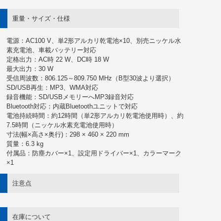
重量・サイズ・仕様
電源：AC100 V、単2形アルカリ乾電池×10、別売ニッケル水
素充電池、車載バッテリー対応
定格出力：AC時 22 W、DC時 18 W
最大出力：30 W
受信周波数：806.125～809.750 MHz（B型30波より選択）
SD/USB再生：MP3、WMA対応
録音機能：SD/USBメモリーへMP3録音対応
Bluetooth対応：内蔵Bluetoothユニットで対応
電池持続時間：約12時間（単2形アルカリ乾電池使用時）、約
7.5時間（ニッケル水素充電池使用時）
寸法(幅×高さ×奥行)：298 × 460 × 220 mm
質量：6.3 kg
付属品：防塵カバー×1、設定用ドライバー×1、カラーマーク
×1
注意点
在庫について