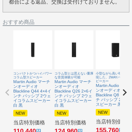
都合による返品、交換は受付けておりません。
おすすめ商品
コンパクトかつハイパワー
コラム型とは思えない重厚
小型ながら高い明瞭度を
コラム型スピーカー
な音質体験が可能
現した、2WAYパッシブ
Martin Audio マーチ
Martin Audio マーチ
ピーカー
Martin Audio マー
ンオーディオ
ンオーディオ
ンオーディオ
Blackline Q44 4×4イ
Blackline Q26 2×6イ
Blackline Q8 8イン
ンチ パッシブ 2ウェ
ンチ パッシブ 2ウェ
チ パッシブ 2ウェ
イコラムスピーカー
イコラムスピーカー
スピーカー 黒
白 黒
白 黒
NEW
NEW
NEW
当店特別価格
当店特別価格
当店特別価格
155,760
110,440
124,960