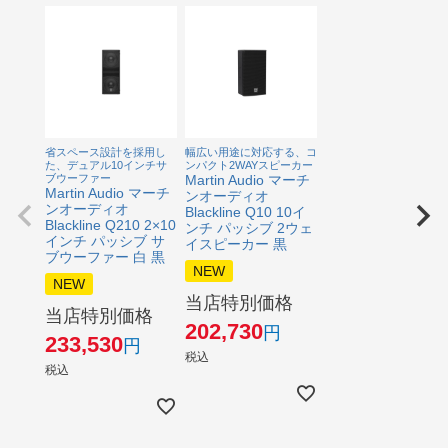
省スペース設計を採用し
幅広い用途に対応する、コ
た、デュアル10インチサ
ンパクト2WAYスピーカー
ブウーファー
Martin Audio マーチ
Martin Audio マーチ
ンオーディオ
ンオーディオ
Blackline Q10 10イ
Blackline Q210 2×10
ンチ パッシブ 2ウェ
インチ パッシブ サ
イスピーカー 黒
ブウーファー 白 黒
NEW
NEW
当店特別価格
当店特別価格
202,730
233,530
税込
税込