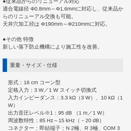
●従来品からのリニューアル対応
適合電線径 Φ0.8mm～Φ1.6mmに対応し、従来品か
らのリニューアル交換も可能。
天井穴加工径は Φ190mm～Φ210mmに対応。
●その他 特徴
新しい落下防止機構により施工性を改善。
重量・サイズ・仕様
形式：16 cm コーン型
定格入力：3 W／1 W スイッチ切換式
入力インピーダンス：3.3 kΩ（3 W）、10 kΩ（1
W）
出力音圧レベル※1：95 dB （1 m／1 W）
周波数特性：85 Hz～15 kHz（－20 dB）
コネクター：即結端子：N 2極、R 3極、COM 3