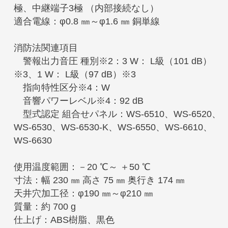
極、中継端子3極 （内部接続なし）
適合電線：φ0.8 ㎜～φ1.6 ㎜ 銅単線
消防法関連項目
警報出力音圧 種別※2：3 W： L級（101 dB）
※3、1 W： L級（97 dB）※3
指向特性区分※4：W
音響パワーレベル※4：92 dB
型式認定 組合せパネル：WS-6510、WS-6520、
WS-6530、WS-6530-K、WS-6550、WS-6610、
WS-6630
使用温度範囲：－20 ℃～ ＋50 ℃
寸法：幅 230 ㎜ 高さ 75 ㎜ 奥行き 174 ㎜
天井穴加工径：φ190 ㎜～φ210 ㎜
質量：約 700 g
仕上げ：ABS樹脂、黒色