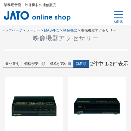
業務用音響・映像機材の通信販売
トップページ
メーカー
MASPRO
映像機器
映像機器アクセサリー
映像機器アクセサリー
2
件中
1
-
2
件表示
並び替え
価格が安い順
価格が高い順
新着順