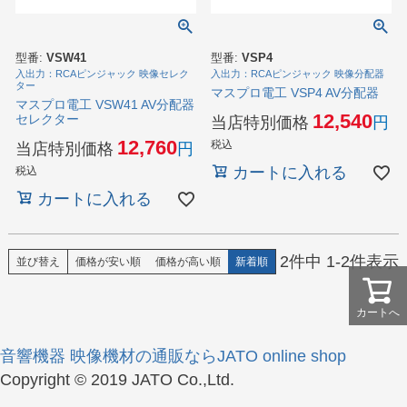
型番:
VSW41
型番:
VSP4
入出力：RCAピンジャック 映像セレク
入出力：RCAピンジャック 映像分配器
ター
マスプロ電工 VSP4 AV分配器
マスプロ電工 VSW41 AV分配器
12,540
セレクター
当店特別価格
12,760
税込
当店特別価格
カートに入れる
税込
カートに入れる
2
件中
1
-
2
件表示
並び替え
価格が安い順
価格が高い順
新着順
カートへ
音響機器 映像機材の通販ならJATO online shop
Copyright © 2019 JATO Co.,Ltd.