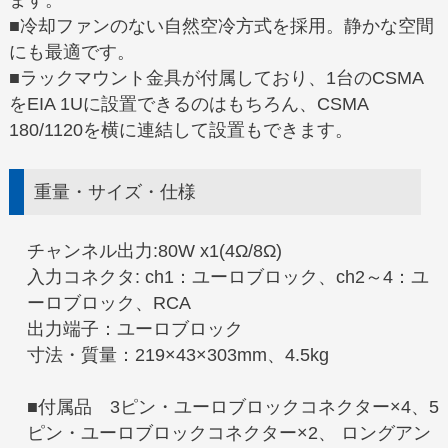
■冷却ファンのない自然空冷方式を採用。静かな空間
にも最適です。
■ラックマウント金具が付属しており、1台のCSMA
をEIA 1Uに設置できるのはもちろん、CSMA
180/1120を横に連結して設置もできます。
重量・サイズ・仕様
チャンネル出力:80W x1(4Ω/8Ω)
入力コネクタ: ch1：ユーロブロック、ch2～4：ユ
ーロブロック、RCA
出力端子：ユーロブロック
寸法・質量：219×43×303mm、4.5kg
■付属品 3ピン・ユーロブロックコネクター×4、5
ピン・ユーロブロックコネクター×2、 ロングアン