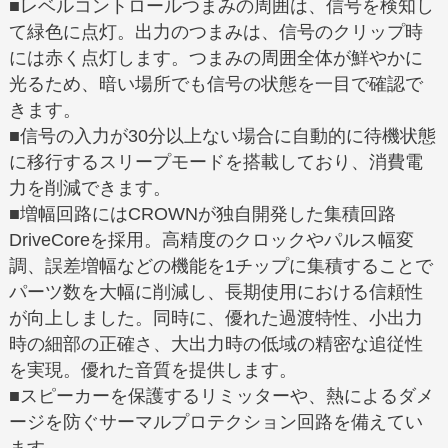
■レベルコントロールつまみの周囲は、信号を検知し
て緑色に点灯。出力のつまみは、信号のクリップ時
には赤く点灯します。つまみの周囲全体が鮮やかに
光るため、暗い場所でも信号の状態を一目で確認で
きます。
■信号の入力が30分以上ない場合に自動的に待機状態
に移行するスリープモードを搭載しており、消費電
力を削減できます。
■増幅回路にはCROWNが独自開発した集積回路
DriveCoreを採用。高精度のクロックやパルス幅変
調、誤差増幅などの機能を1チップに集積することで
パーツ数を大幅に削減し、長期使用における信頼性
が向上しました。同時に、優れた過渡特性、小出力
時の細部の正確さ、大出力時の低域の精密な追従性
を実現。優れた音質を提供します。
■スピーカーを保護するリミッターや、熱によるダメ
ージを防ぐサーマルプロテクション回路を備えてい
ます。