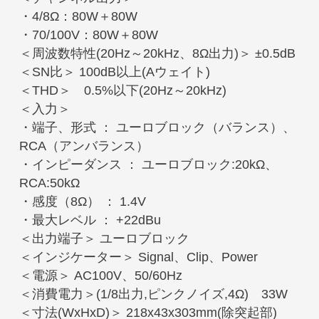
・4/8Ω：80W＋80W
・70/100V：80W＋80W
＜周波数特性(20Hz～20kHz、8Ω出力)＞ ±0.5dB
＜SN比＞ 100dB以上(Aウェイト)
＜THD＞ 0.5%以下(20Hz～20kHz)
＜入力＞
・端子、形式 ： ユーロブロック（バランス）、
RCA（アンバランス）
・インピーダンス ： ユーロブロック:20kΩ、
RCA:50kΩ
・感度（8Ω） ： 1.4V
・最大レベル ： +22dBu
＜出力端子＞ ユーロブロック
＜インジケーター＞ Signal、Clip、Power
＜電源＞ AC100V、50/60Hz
＜消費電力＞(1/8出力,ピンクノイズ,4Ω) 33W
＜寸法(WxHxD)＞ 218x43x303mm(除突起部)