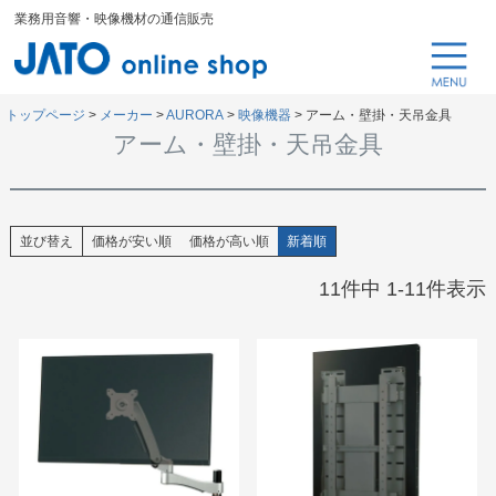
業務用音響・映像機材の通信販売
トップページ
メーカー
AURORA
映像機器
アーム・壁掛・天吊金具
アーム・壁掛・天吊金具
並び替え
価格が安い順
価格が高い順
新着順
11
件中
1
-
11
件表示