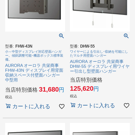
型番:
FHW-43N
型番:
DHW-55
小～中型ディスプレイ対応壁面ハンガ
ワイヤーによる引出し･収納を可能にし
ー。傾斜調整可能･機器ボックス標準装
たマルチ用壁面ハンガー
備。
AURORA オーロラ 共栄商事
AURORA オーロラ 共栄商事
DHW-55 ディスプレイ用ワイヤ
FHW-43N ディスプレイ用背面
ー引出し型壁面ハンガー
収納スペース付壁面ハンガー
当店特別価格
中型用
125,620
31,680
当店特別価格
税込
税込
カートに入れる
カートに入れる