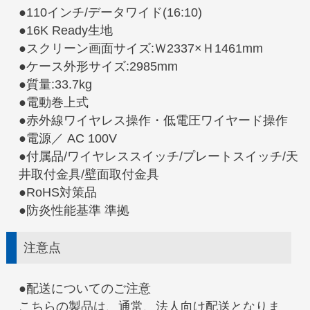
●110インチ/データワイド(16:10)
●16K Ready生地
●スクリーン画面サイズ:Ｗ2337×Ｈ1461mm
●ケース外形サイズ:2985mm
●質量:33.7kg
●電動巻上式
●赤外線ワイヤレス操作・低電圧ワイヤード操作
●電源／ AC 100V
●付属品/ワイヤレススイッチ/プレートスイッチ/天
井取付金具/壁面取付金具
●RoHS対策品
●防炎性能基準 準拠
注意点
●配送についてのご注意
こちらの製品は、通常、法人向け配送となりま