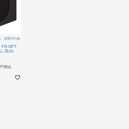
生、説得力のあ
B-08*T
 黒/白
0
税込