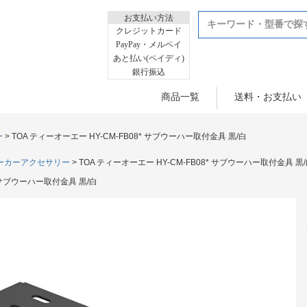
お支払い方法
クレジットカード
PayPay・メルペイ
あと払い(ペイディ)
銀行振込
商品一覧
送料・お支払い
ー
TOA ティーオーエー HY-CM-FB08* サブウーハー取付金具 黒/白
ーカーアクセサリー
TOA ティーオーエー HY-CM-FB08* サブウーハー取付金具 黒
* サブウーハー取付金具 黒/白