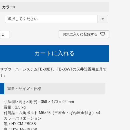
カラー
(
必
須
)
お気に入りに登録する
カートに入れる
サブウーハーシステムFB-08BT、FB-08WTの天井設置用金具で
す。
重量・サイズ・仕様
寸法(幅×高さ×奥行)：358 × 170 × 92 mm
質量：1.5 kg
付属品：六角ボルト M6×25（平座金・ばね座金付き）×4
カラーバリエーション
黒：HY-CM-FB08B
白：HY-CM-FB08W