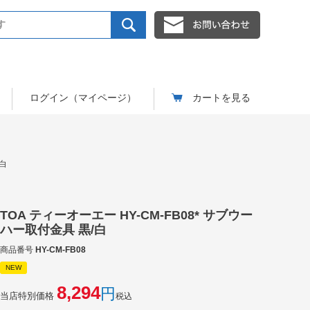
ログイン（マイページ）
カートを見る
/白
TOA ティーオーエー HY-CM-FB08* サブウー
ハー取付金具 黒/白
商品番号
HY-CM-FB08
NEW
8,294
当店特別価格
税込