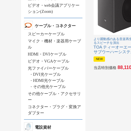
ビデオ・web会議アプリケー
ション(Zoom)
ケーブル・コネクター
スピーカーケーブル
より躍動感のある音楽再
マイク・機材・楽器用ケーブ
るスピーチを演出
TOA ティーオーエー F
ル
サブウーハーシステム
HDMI・DVIケーブル
NEW
ビデオ・VGAケーブル
88,11
当店特別価格
光ファイバーケーブル
・
DVI光ケーブル
・
HDMI光ケーブル
・
その他光ケーブル
その他ケーブル・アクセサリ
ー
コネクター・プラグ・変換ア
ダプター
電設資材