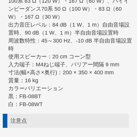
100系 83 Ω（120 W）・167 Ω（60 W）、ハイイ
ンピーダンス70系 50 Ω（100 W）・83 Ω（60
W）・167 Ω（30 W）
出力音圧レベル：84 dB（1 W、1 m）自由音場設
置時、90 dB（1 W、1 m）半自由音場設置時
周波数特性：45～300 Hz、-10 dB 半自由音場設置
時
使用スピーカー：20 cm コーン型
入力端子：M4ねじ端子、バリアー間隔 9 mm
寸法(幅×高さ×奥行)：200 × 350 × 400 mm
質量：16 kg
カラーバリエーション
黒：FB-08BT
白：FB-08WT
注意点