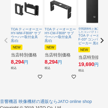
TOA ティーオーエー
TOA ティーオーエー
空間調和性と施工性を両
したコンパクトスピーカ
HY-WM-FB08* サブ
HY-CM-FB08* サブ
TOA ティーオーエ
ウーハー取付金具
ウーハー取付金具
F-03* コンパクトス
黒/白
黒/白
ピーカー 黒/白
NEW
NEW
NEW
当店特別価格
当店特別価格
当店特別価格
8,294
8,294
19,690
税込
税込
税込
音響機器 映像機材の通販ならJATO online shop
Copyright © 2019 JATO Co.,Ltd.