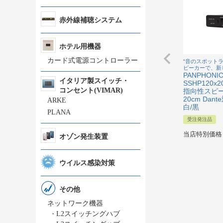
赤外線補聴システム
ホテル用機器
カード式電源コントローラー
“音のスポット
ピーカーで、新
PANPHON
イタリア製スイッチ・
SSHP120x2
コンセント(VIMAR)
指向性スピーカ
20cm Da
ARKE
白/黒
PLANA
受注発注品
当店特別価格
オゾン発生装置
ウイルス感染対策
その他
ネットワーク機器
・
L2スイッチングハブ