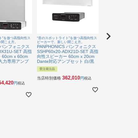
ト”を放つ高指向性ス
“音のスポットライト”を放つ高指向性ス
“音のスポットライト
い聞こえ方。
ピーカーで、新しい聞こえ方。
ピーカーで、新しい聞
S パンフォニクス
PANPHONICS パンフォニクス
PANPHONICS
DX31U-SET 高指
SSHP60x20-ADX21D-SET 高指
SSHP60x60-AD
0cm x 60cm
向性スピーカー 60cm x 20cm
向性スピーカー 60c
LR入力専用アンプ
Dante対応アンプセット 白/黒
Dante対応アンプ
受注発注品
受注発注品
362,010
390
当店特別価格
当店特別価格
税込
54,420
税込