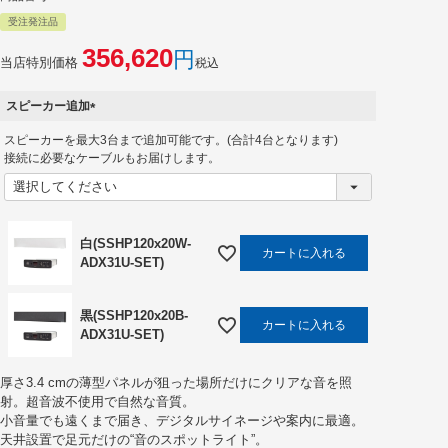
受注発注品
356,620
当店特別価格
税込
スピーカー追加
(
スピーカーを最大3台まで追加可能です。(合計4台となります)
必
接続に必要なケーブルもお届けします。
須
)
白(SSHP120x20W-
カートに入れる
ADX31U-SET)
黒(SSHP120x20B-
カートに入れる
ADX31U-SET)
厚さ3.4 cmの薄型パネルが狙った場所だけにクリアな音を照
射。超音波不使用で自然な音質。
小音量でも遠くまで届き、デジタルサイネージや案内に最適。
天井設置で足元だけの“音のスポットライト”。