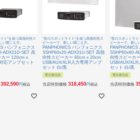
ライト”を放つ高指向性ス
“音のスポットライト”を放つ高指向性ス
“音のスポットライ
しい聞こえ方。
ピーカーで、新しい聞こえ方。
ピーカーで、新し
ICS パンフォニクス
PANPHONICS パンフォニクス
PANPHONIC
0-ADX21D-SET 高
SSHP60x20-ADX31U-SET 高指
SSHP60x60-A
ー 120cm x
向性スピーカー 60cm x 20cm
向性スピーカー 6
nte対応アンプセット
USB/AUX/XLR入力専用アンプ
USB/AUX/X
セット 白/黒
セット 白/黒
受注発注品
受注発注品
392,590
318,450
3
当店特別価格
当店特別価格
税込
税込