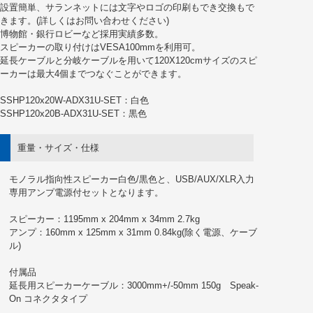
設置簡単、サランネットには文字やロゴの印刷もでき交換もで
きます。(詳しくはお問い合わせください)
博物館・銀行ロビーなど採用実績多数。
スピーカーの取り付けはVESA100mmを利用可。
延長ケーブルと分岐ケーブルを用いて120X120cmサイズのスピ
ーカーは最大4個までつなぐことができます。
SSHP120x20W-ADX31U-SET：白色
SSHP120x20B-ADX31U-SET：黒色
重量・サイズ・仕様
モノラル指向性スピーカー白色/黒色と、USB/AUX/XLR入力
専用アンプ電源付セットとなります。
スピーカー：1195mm x 204mm x 34mm 2.7kg
アンプ：160mm x 125mm x 31mm 0.84kg(除く電源、ケーブ
ル)
付属品
延長用スピーカーケーブル：3000mm+/-50mm 150g Speak-
On コネクタタイプ