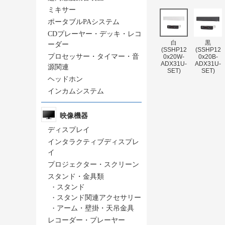
ミキサー
ポータブルPAシステム
CDプレーヤー・デッキ・レコ
白
黒
ーダー
(SSHP12
(SSHP12
プロセッサー・タイマー・音
0x20W-
0x20B-
ADX31U-
ADX31U-
源関連
SET)
SET)
ヘッドホン
インカムシステム
映像機器
ディスプレイ
インタラクティブディスプレ
イ
プロジェクター・スクリーン
スタンド・金具類
・
スタンド
・
スタンド関連アクセサリー
・
アーム・壁掛・天吊金具
レコーダー・プレーヤー