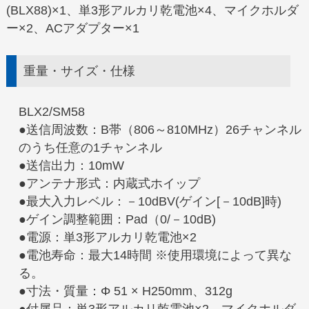
(BLX88)×1、単3形アルカリ乾電池×4、マイクホルダ
ー×2、ACアダプター×1
重量・サイズ・仕様
BLX2/SM58
●送信周波数：B帯（806～810MHz）26チャンネル
のうち任意の1チャンネル
●送信出力：10mW
●アンテナ形式：内蔵式ホイップ
●最大入力レベル：－10dBV(ゲイン[－10dB]時)
●ゲイン調整範囲：Pad（0/－10dB)
●電源：単3形アルカリ乾電池×2
●電池寿命：最大14時間 ※使用環境によって異な
る。
●寸法・質量：Φ 51 × H250mm、312g