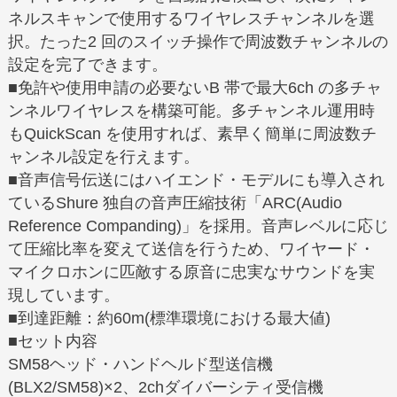
ネルスキャンで使用するワイヤレスチャンネルを選
択。たった2 回のスイッチ操作で周波数チャンネルの
設定を完了できます。
■免許や使用申請の必要ないB 帯で最大6ch の多チャ
ンネルワイヤレスを構築可能。多チャンネル運用時
もQuickScan を使用すれば、素早く簡単に周波数チ
ャンネル設定を行えます。
■音声信号伝送にはハイエンド・モデルにも導入され
ているShure 独自の音声圧縮技術「ARC(Audio
Reference Companding)」を採用。音声レベルに応じ
て圧縮比率を変えて送信を行うため、ワイヤード・
マイクロホンに匹敵する原音に忠実なサウンドを実
現しています。
■到達距離：約60m(標準環境における最大値)
■セット内容
SM58ヘッド・ハンドヘルド型送信機
(BLX2/SM58)×2、2chダイバーシティ受信機