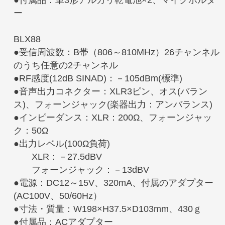
●付属品：単3形アルカリ乾電池×2、マイクホルダ
ー
BLX88
●受信周波数：B帯（806～810MHz）26チャンネル
のうち任意の2チャンネル
●RF感度(12dB SINAD)：－105dBm(標準)
●音声出力コネクター：XLR3ピン、オス(バラン
ス)、フォーンジャック(楽器出力：アンバランス)
●インピーダンス：XLR：200Ω、フォーンジャッ
ク：50Ω
●出力レベル(100Ω負荷)
XLR：－27.5dBV
フォーンジャック：－13dBV
●電源：DC12～15V、320mA、付属のアダプター
(AC100V、50/60Hz）
●寸法・質量：W198×H37.5×D103mm、430ｇ
●付属品：ACアダプター