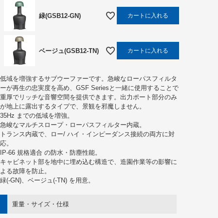
緑(GSB12-GN)
カートに入れる
ベージュ(GSB12-TN)
カートに入れる
低域を増強するサブウーファーです。急峻なローパスフィルタ
ーが再生の忠実度を高め、GSF Seriesと一緒に使用することで
重厚でリッチな音響空間を提供できます。出力ポート部分のみ
が地上に露出するタイプで、景観を邪魔しません。
35Hz までの低域を増強。
急峻なマルチスロープ・ローパスフィルター内蔵。
トランス内蔵で、ロー/ ハイ・インピーダンス接続の両方に対
応。
IP-66 規格適合 の防水・防塵性能。
キャビネット部を地中に埋め込む構造で、造園作業等の影響に
よる故障を防止。
緑(-GN)、ベージュ(-TN) を用意。
重量・サイズ・仕様