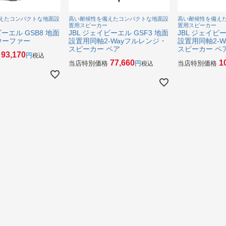
えたコンパクトな地面設
高い耐候性を備えたコンパクトな地面設
高い耐候性を備え
置用スピーカー
置用スピーカー
ビーエル GSB8 地面
JBL ジェイビーエル GSF3 地面
JBL ジェイビー
ウーファー
設置用同軸2-Wayフルレンジ・
設置用同軸2-
スピーカー ペア
スピーカー ペ
93,170
税込
77,660
1
当店特別価格
当店特別価格
税込