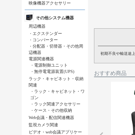
映像機器アクセサリー
その他システム機器
周辺機器
・
エクステンダー
・
コンバーター
・
分配器・切替器・その他周
辺機器
初期不良や輸送途
電源関連機器
・
電源制御ユニット
・
無停電電源装置(UPS)
おすすめ商品
ラック・キャビネット・収納
関連
・
ラック・キャビネット・ワ
ゴン
・
ラック関連アクセサリー
・
ケース・その他収納
Web会議・配信関連機器
監視カメラ関連
ビデオ・web会議アプリケー