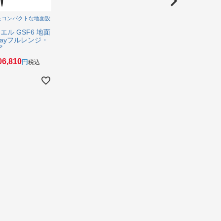
たコンパクトな地面設
エル GSF6 地面
Wayフルレンジ・
ア
06,810
税込