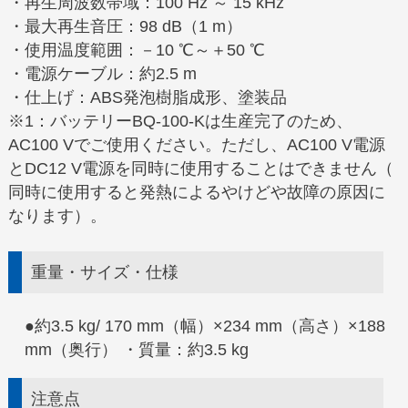
・再生周波数帯域：100 Hz ～ 15 kHz
・最大再生音圧：98 dB（1 m）
・使用温度範囲：－10 ℃～＋50 ℃
・電源ケーブル：約2.5 m
・仕上げ：ABS発泡樹脂成形、塗装品
※1：バッテリーBQ-100-Kは生産完了のため、
AC100 Vでご使用ください。ただし、AC100 V電源
とDC12 V電源を同時に使用することはできません（
同時に使用すると発熱によるやけどや故障の原因に
なります）。
重量・サイズ・仕様
●約3.5 kg/ 170 mm（幅）×234 mm（高さ）×188
mm（奥行） ・質量：約3.5 kg
注意点