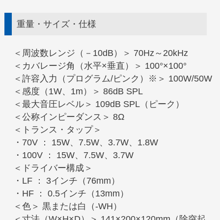
重量・サイズ・仕様
＜周波数レンジ（－10dB）＞ 70Hz～20kHz
＜カバレージ角（水平×垂直）＞ 100°×100°
＜許容入力（プログラム/ピンク）※＞ 100W/50W
＜感度（1W、1m）＞ 86dB SPL
＜最大音圧レベル＞ 109dB SPL（ピーク）
＜公称インピーダンス＞ 8Ω
＜トランス・タップ＞
・70V ： 15W、7.5W、3.7W、1.8W
・100V ： 15W、7.5W、3.7W
＜ドライバー構成＞
・LF ： 3インチ（76mm）
・HF ： 0.5インチ（13mm）
＜色＞ 黒または白（-WH）
＜寸法（W×H×D）＞ 141×200×120mm（除突起