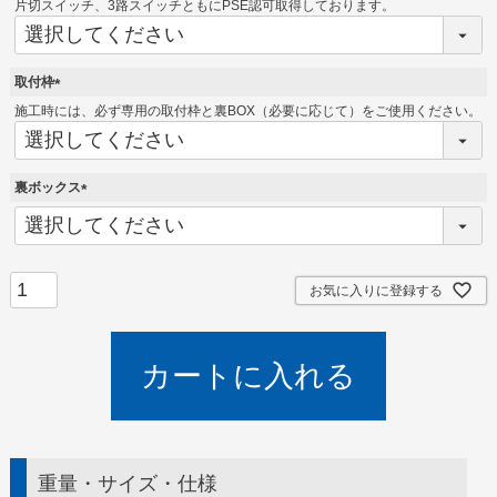
必
片切スイッチ、3路スイッチともにPSE認可取得しております。
須
)
取付枠
(
施工時には、必ず専用の取付枠と裏BOX（必要に応じて）をご使用ください。
必
須
)
裏ボックス
(
必
須
)
お気に入りに登録する
カートに入れる
重量・サイズ・仕様