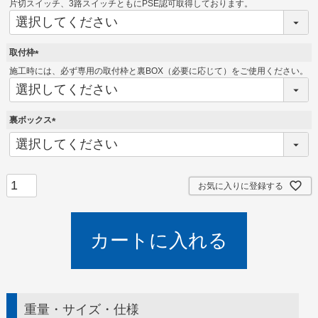
必
片切スイッチ、3路スイッチともにPSE認可取得しております。
須
)
取付枠
(
施工時には、必ず専用の取付枠と裏BOX（必要に応じて）をご使用ください。
必
須
)
裏ボックス
(
必
須
)
お気に入りに登録する
カートに入れる
重量・サイズ・仕様