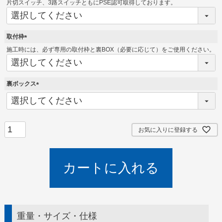
必
片切スイッチ、3路スイッチともにPSE認可取得しております。
須
)
取付枠
(
施工時には、必ず専用の取付枠と裏BOX（必要に応じて）をご使用ください。
必
須
)
裏ボックス
(
必
須
)
お気に入りに登録する
カートに入れる
重量・サイズ・仕様