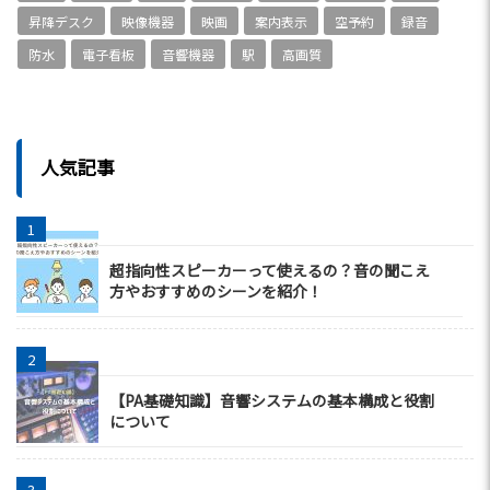
昇降デスク
映像機器
映画
案内表示
空予約
録音
防水
電子看板
音響機器
駅
高画質
人気記事
超指向性スピーカーって使えるの？音の聞こえ
方やおすすめのシーンを紹介！
【PA基礎知識】音響システムの基本構成と役割
について