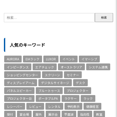
人気のキーワード
AURORA
EIAラック
LUXOR
イベント
イマーシブ
インピーダンス
エアチェック
オーストラリア
システム連携
ショッピングセンター
スクリーン
セミナー
ディスプレイアーム
デジタルサイネージ
デスク
パネルスピーカー
ブルートゥース
プロジェクター
プロジェクター台
ポータブルPA
ラクサー
ラック
レシーバー
レビュー
レンタル
予約表示
健康経営
受付
宴会場
屋外
展示会
平面波
指向性
教室