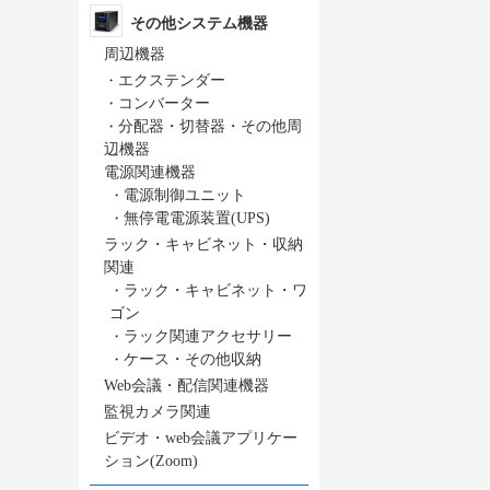
その他システム機器
周辺機器
・
エクステンダー
・
コンバーター
・
分配器・切替器・その他周
辺機器
電源関連機器
・
電源制御ユニット
・
無停電電源装置(UPS)
ラック・キャビネット・収納
関連
・
ラック・キャビネット・ワ
ゴン
・
ラック関連アクセサリー
・
ケース・その他収納
Web会議・配信関連機器
監視カメラ関連
ビデオ・web会議アプリケー
ション(Zoom)