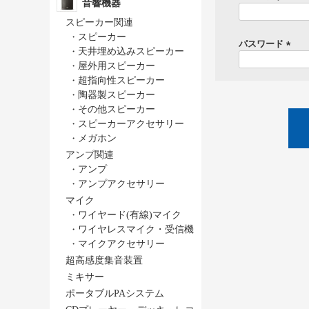
音響機器
(
スピーカー関連
・
スピーカー
パスワード
・
天井埋め込みスピーカー
)
(
・
屋外用スピーカー
必
・
超指向性スピーカー
須
・
陶器製スピーカー
)
・
その他スピーカー
・
スピーカーアクセサリー
・
メガホン
アンプ関連
・
アンプ
・
アンプアクセサリー
マイク
・
ワイヤード(有線)マイク
・
ワイヤレスマイク・受信機
・
マイクアクセサリー
超高感度集音装置
ミキサー
ポータブルPAシステム