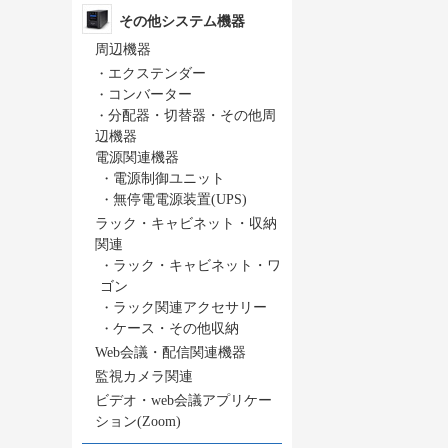
その他システム機器
周辺機器
・
エクステンダー
・
コンバーター
・
分配器・切替器・その他周
辺機器
電源関連機器
・
電源制御ユニット
・
無停電電源装置(UPS)
ラック・キャビネット・収納
関連
・
ラック・キャビネット・ワ
ゴン
・
ラック関連アクセサリー
・
ケース・その他収納
Web会議・配信関連機器
監視カメラ関連
ビデオ・web会議アプリケー
ション(Zoom)