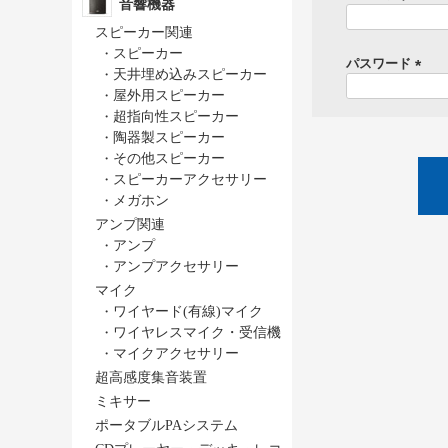
音響機器
(
スピーカー関連
・
スピーカー
パスワード
・
天井埋め込みスピーカー
)
(
・
屋外用スピーカー
必
・
超指向性スピーカー
須
・
陶器製スピーカー
)
・
その他スピーカー
・
スピーカーアクセサリー
・
メガホン
アンプ関連
・
アンプ
・
アンプアクセサリー
マイク
・
ワイヤード(有線)マイク
・
ワイヤレスマイク・受信機
・
マイクアクセサリー
超高感度集音装置
ミキサー
ポータブルPAシステム