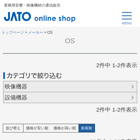
業務用音響・映像機材の通信販売
トップページ
メーカー
OS
OS
2
件中
1
-
2
件表示
映像機器
設備機器
2
件中
1
-
2
件表示
並び替え
価格が安い順
価格が高い順
新着順