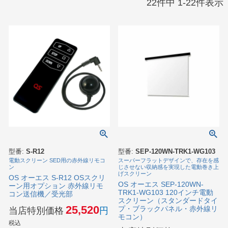
22
件中
1
-
22
件表示
型番:
S-R12
型番:
SEP-120WN-TRK1-WG103
電動スクリーン SED用の赤外線リモコ
スーパーフラットデザインで、存在を感
ン
じさせない収納感を実現した電動巻き上
げスクリーン
OS オーエス S-R12 OSスクリ
OS オーエス SEP-120WN-
ーン用オプション 赤外線リモ
TRK1-WG103 120インチ電動
コン送信機／受光部
スクリーン（スタンダードタイ
25,520
プ・ブラックパネル・赤外線リ
当店特別価格
モコン）
税込