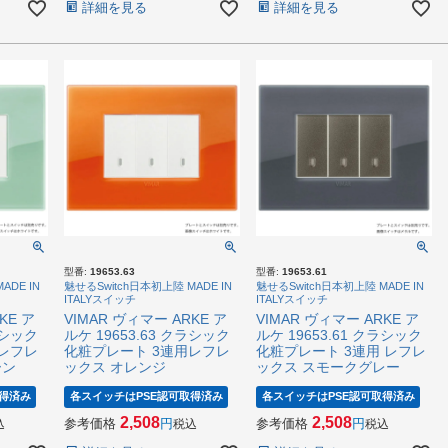
詳細を見る
詳細を見る
型番:
19653.63
型番:
19653.61
ADE IN
魅せるSwitch日本初上陸 MADE IN
魅せるSwitch日本初上陸 MADE IN
ITALYスイッチ
ITALYスイッチ
KE ア
VIMAR ヴィマー ARKE ア
VIMAR ヴィマー ARKE ア
ラシック
ルケ 19653.63 クラシック
ルケ 19653.61 クラシック
レフレ
化粧プレート 3連用レフレ
化粧プレート 3連用 レフレ
ーン
ックス オレンジ
ックス スモークグレー
得済み
各スイッチはPSE認可取得済み
各スイッチはPSE認可取得済み
2,508
2,508
参考価格
参考価格
込
税込
税込