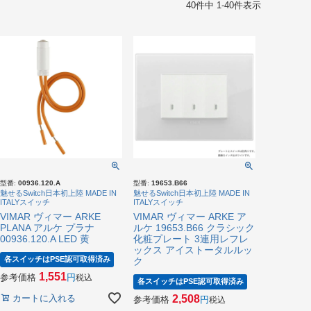
40
件中
1
-
40
件表示
型番:
00936.120.A
型番:
19653.B66
魅せるSwitch日本初上陸 MADE IN
魅せるSwitch日本初上陸 MADE IN
ITALYスイッチ
ITALYスイッチ
VIMAR ヴィマー ARKE
VIMAR ヴィマー ARKE ア
PLANA アルケ プラナ
ルケ 19653.B66 クラシック
00936.120.A LED 黄
化粧プレート 3連用レフレ
ックス アイストータルルッ
各スイッチはPSE認可取得済み
ク
1,551
参考価格
税込
各スイッチはPSE認可取得済み
カートに入れる
2,508
参考価格
税込