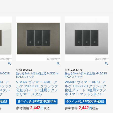
型番:
19653.8
型番:
19653.79
ADE IN
魅せるSwitch日本初上陸 MADE IN
魅せるSwitch日本初上陸 MADE IN
ITALYスイッチ
ITALYスイッチ
KE ア
VIMAR ヴィマー ARKE ア
VIMAR ヴィマー ARKE ア
クラシック
ルケ 19653.80 クラシック
ルケ 19653.79 クラシック
メタル
化粧プレート 3連用テクノ
化粧プレート 3連用テクノ
ク
ポリマー メタル
ポリマー マットシルバー
得済み
各スイッチはPSE認可取得済み
各スイッチはPSE認可取得済み
2,442
2,442
参考価格
参考価格
込
税込
税込