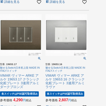
詳細を見る
詳細を見る
型番:
19653.17
型番:
19653.16
魅せるSwitch日本初上陸 MADE IN
魅せるSwitch日本初上陸 MADE IN
ITALYスイッチ
ITALYスイッチ
VIMAR ヴィマー ARKE ア
VIMAR ヴィマー ARKE ア
ルケ 19653.17 クラシック
ルケ 19653.16 クラシック
化粧プレート 3連用アルミ
化粧プレート 3連用アルミ
ダークブロンズ
ラヴァ
各スイッチはPSE認可取得済み
各スイッチはPSE認可取得済み
4,290
2,607
参考価格
参考価格
税込
税込