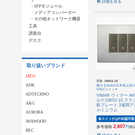
詳細を見る
・
SFPモジュール
・
メディアコンバーター
・
その他ネットワーク機器
工具
譜面台
デスク
取り扱いブランド
JATO
型番:
19653.15
ADK
魅せるSwitch日本初上陸 M
ITALYスイッチ
ADTECHNO
VIMAR ヴィマー AR
ルケ19653.15 ク
AKG
粧プレート 3連用ア
ルミニウム
AURORA
各スイッチはPSE認可取
AVAWOOD
2,607
参考価格
税
BEC