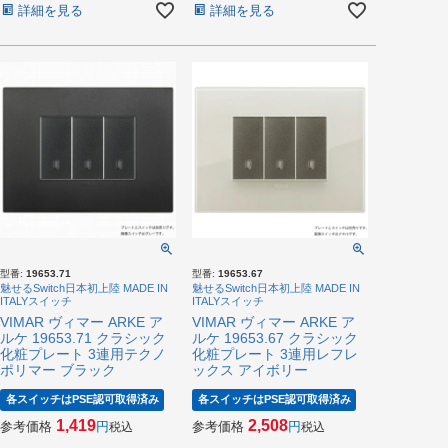
詳細を見る
詳細を見る
型番:
19653.71
型番:
19653.67
魅せるSwitch日本初上陸 MADE IN
魅せるSwitch日本初上陸 MADE IN
ITALYスイッチ
ITALYスイッチ
VIMAR ヴィマー ARKE ア
VIMAR ヴィマー ARKE ア
ルケ 19653.71 クラシック
ルケ 19653.67 クラシック
化粧プレート 3連用テクノ
化粧プレート 3連用レフレ
ポリマー ブラック
ックス アイボリー
各スイッチはPSE認可取得済み
各スイッチはPSE認可取得済み
1,419
2,508
参考価格
参考価格
税込
税込