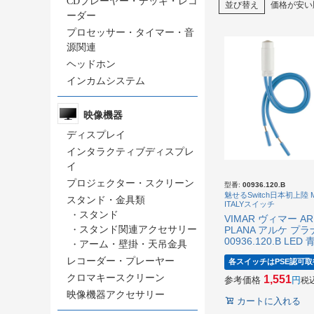
CDプレーヤー・デッキ・レコ
並び替え
価格が安い
ーダー
プロセッサー・タイマー・音
源関連
ヘッドホン
インカムシステム
映像機器
ディスプレイ
インタラクティブディスプレ
イ
プロジェクター・スクリーン
型番:
00936.120.B
魅せるSwitch日本初上陸 M
スタンド・金具類
ITALYスイッチ
・
スタンド
VIMAR ヴィマー AR
PLANA アルケ プラ
・
スタンド関連アクセサリー
00936.120.B LED 
・
アーム・壁掛・天吊金具
レコーダー・プレーヤー
各スイッチはPSE認可取
クロマキースクリーン
1,551
参考価格
税
映像機器アクセサリー
カートに入れる