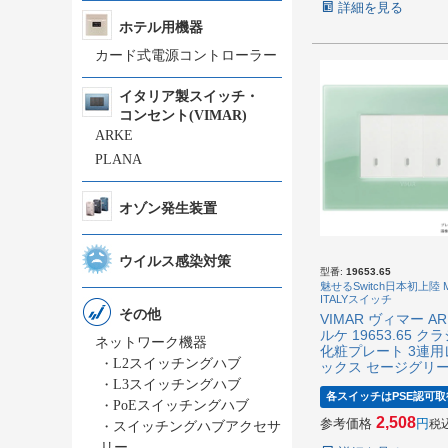
詳細を見る
ホテル用機器
カード式電源コントローラー
イタリア製スイッチ・
コンセント(VIMAR)
ARKE
PLANA
オゾン発生装置
ウイルス感染対策
型番:
19653.65
魅せるSwitch日本初上陸 M
ITALYスイッチ
その他
VIMAR ヴィマー AR
ルケ 19653.65 ク
ネットワーク機器
化粧プレート 3連用
・
L2スイッチングハブ
ックス セージグリ
・
L3スイッチングハブ
各スイッチはPSE認可取
・
PoEスイッチングハブ
2,508
参考価格
税
・
スイッチングハブアクセサ
リー