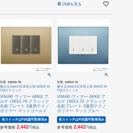
詳細を見る
型番:
19653.78
型番:
19653.76
魅せるSwitch日本初上陸 MADE IN
魅せるSwitch日本初上陸 MADE IN
ITALYスイッチ
ITALYスイッチ
VIMAR ヴィマー ARKE ア
VIMAR ヴィマー ARKE ア
ルケ 19653.78 クラシック
ルケ 19653.76 クラシック
化粧プレート 3連用テクノ
化粧プレート 3連用テクノ
ポリマー マットゴールド
ポリマー マットブルー
各スイッチはPSE認可取得済み
各スイッチはPSE認可取得済み
2,442
2,442
参考価格
参考価格
税込
税込