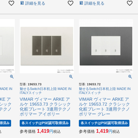
詳細を見る
詳細を見る
型番:
19653.73
型番:
19653.72
ADE IN
魅せるSwitch日本初上陸 MADE IN
魅せるSwitch日本初上陸 MADE IN
ITALYスイッチ
ITALYスイッチ
KE ア
VIMAR ヴィマー ARKE ア
VIMAR ヴィマー ARKE ア
ラシック
ルケ 19653.73 クラシック
ルケ 19653.72 クラシック
テクノ
化粧プレート 3連用テクノ
化粧プレート 3連用テクノ
ポリマー アイボリー
ポリマー グレー
得済み
各スイッチはPSE認可取得済み
各スイッチはPSE認可取得済み
1,419
1,419
参考価格
参考価格
込
税込
税込