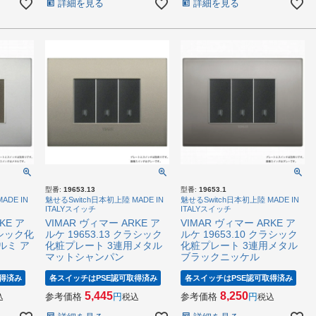
詳細を見る
詳細を見る
型番:
19653.13
型番:
19653.1
ADE IN
魅せるSwitch日本初上陸 MADE IN
魅せるSwitch日本初上陸 MADE IN
ITALYスイッチ
ITALYスイッチ
KE ア
VIMAR ヴィマー ARKE ア
VIMAR ヴィマー ARKE ア
ラシック化
ルケ 19653.13 クラシック
ルケ 19653.10 クラシック
ルミ ア
化粧プレート 3連用メタル
化粧プレート 3連用メタル
マットシャンパン
ブラックニッケル
得済み
各スイッチはPSE認可取得済み
各スイッチはPSE認可取得済み
5,445
8,250
参考価格
参考価格
込
税込
税込