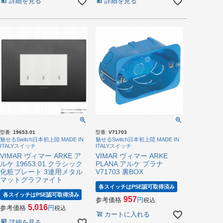
詳細を見る
詳細を見る
型番:
19653.01
型番:
V71703
魅せるSwitch日本初上陸 MADE IN
魅せるSwitch日本初上陸 MADE IN
ITALYスイッチ
ITALYスイッチ
VIMAR ヴィマー ARKE ア
VIMAR ヴィマー ARKE
ルケ 19653.01 クラシック
PLANA アルケ プラナ
化粧プレート 3連用メタル
V71703 裏BOX
マットグラファイト
各スイッチはPSE認可取得済み
各スイッチはPSE認可取得済み
957
参考価格
税込
5,016
参考価格
税込
カートに入れる
詳細を見る