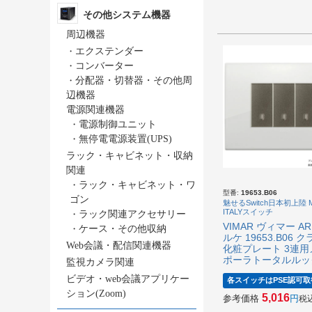
その他システム機器
周辺機器
・
エクステンダー
・
コンバーター
・
分配器・切替器・その他周
辺機器
電源関連機器
・
電源制御ユニット
・
無停電電源装置(UPS)
ラック・キャビネット・収納
関連
・
ラック・キャビネット・ワ
型番:
19653.B06
ゴン
魅せるSwitch日本初上陸 M
ITALYスイッチ
・
ラック関連アクセサリー
VIMAR ヴィマー AR
・
ケース・その他収納
ルケ 19653.B06 
Web会議・配信関連機器
化粧プレート 3連用
ポーラトータルルッ
監視カメラ関連
ビデオ・web会議アプリケー
各スイッチはPSE認可取
ション(Zoom)
5,016
参考価格
税