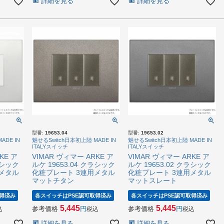
詳細を見る
詳細を見る
型番:
19653.04
型番:
19653.02
ADE IN
魅せるSwitch日本初上陸 MADE IN
魅せるSwitch日本初上陸 MADE IN
ITALYスイッチ
ITALYスイッチ
KE ア
VIMAR ヴィマー ARKE ア
VIMAR ヴィマー ARKE ア
ラシック
ルケ 19653.04 クラシック
ルケ 19653.02 クラシック
メタル
化粧プレート 3連用メタル
化粧プレート 3連用メタル
マットチタン
マットスレート
得済み
各スイッチはPSE認可取得済み
各スイッチはPSE認可取得済み
5,445
5,445
参考価格
参考価格
込
税込
税込
詳細を見る
詳細を見る