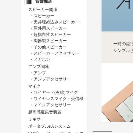
音響機器
スピーカー関連
・
スピーカー
・
天井埋め込みスピーカー
・
屋外用スピーカー
・
超指向性スピーカー
・
陶器製スピーカー
一時の流
・
その他スピーカー
シンプル
・
スピーカーアクセサリー
・
メガホン
アンプ関連
・
アンプ
・
アンプアクセサリー
マイク
・
ワイヤード(有線)マイク
・
ワイヤレスマイク・受信機
・
マイクアクセサリー
超高感度集音装置
ミキサー
ポータブルPAシステム