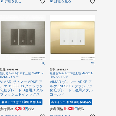
詳細を見る
詳細を見る
型番:
19653.08
型番:
19653.07
魅せるSwitch日本初上陸 MADE IN
魅せるSwitch日本初上陸 MADE IN
ITALYスイッチ
ITALYスイッチ
VIMAR ヴィマー ARKE ア
VIMAR ヴィマー ARKE ア
ルケ 19653.08 クラシック
ルケ 19653.07 クラシック
化粧プレート 3連用メタル
化粧プレート 3連用メタル
ブラッシュドイノックス
ゴールド
各スイッチはPSE認可取得済み
各スイッチはPSE認可取得済み
8,250
9,339
参考価格
参考価格
税込
税込