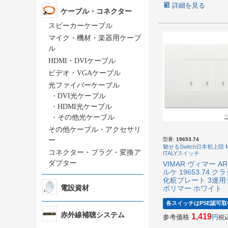
詳細を見る
ケーブル・コネクター
スピーカーケーブル
マイク・機材・楽器用ケーブ
ル
HDMI・DVIケーブル
ビデオ・VGAケーブル
光ファイバーケーブル
・
DVI光ケーブル
・
HDMI光ケーブル
・
その他光ケーブル
その他ケーブル・アクセサリ
ー
型番:
19653.74
魅せるSwitch日本初上陸 M
コネクター・プラグ・変換ア
ITALYスイッチ
ダプター
VIMAR ヴィマー AR
ルケ 19653.74 ク
化粧プレート 3連用
電設資材
ポリマー ホワイト
各スイッチはPSE認可取
赤外線補聴システム
1,419
参考価格
税