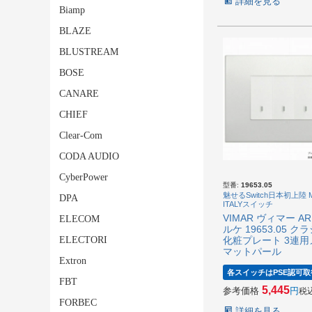
詳細を見る
Biamp
BLAZE
BLUSTREAM
BOSE
CANARE
CHIEF
Clear-Com
CODA AUDIO
CyberPower
型番:
19653.05
魅せるSwitch日本初上陸 M
DPA
ITALYスイッチ
VIMAR ヴィマー AR
ELECOM
ルケ 19653.05 ク
ELECTORI
化粧プレート 3連用
マットパール
Extron
各スイッチはPSE認可取
FBT
5,445
参考価格
税
FORBEC
詳細を見る